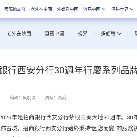
國際微訪談
老外在中國
外媒看中國
遇見中國
深耕世界
老外在陝西
直觀中國
視界
多語種
招商銀行西安分行30週年行慶系列品
線
編輯：吳明玲
責編：高崗
26年是招商銀行西安分行紮根三秦大地30週年。30
佈古城，招商銀行西安分行始終秉持“因您而變”的服務