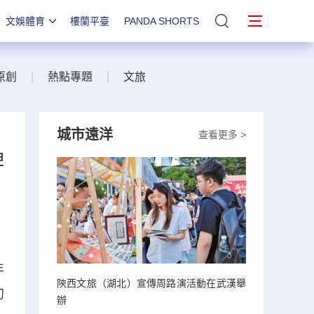
文娛體育
樓蘭平臺
PANDA SHORTS
站內搜索
原創
熱點專題
文旅
城市遠洋
查看更多 >
牌
年
陝西文旅（湖北）宣傳周路演活動在武漢舉
初
辦