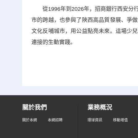
從1996年到2026年，招商銀行西安
市的跨越，也參與了陝西高品質發展、爭做
文化反哺城市，用公益點亮未來。這場少兒
連接的生動實踐。
關於我們
業務概況
關於本網
本網招聘
環球資訊
移動增值