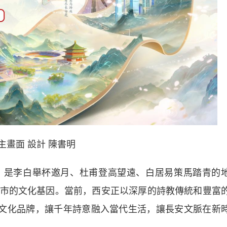
主畫面 設計 陳書明
是李白舉杯邀月、杜甫登高望遠、白居易策馬踏青的
市的文化基因。當前，西安正以深厚的詩教傳統和豐富
市文化品牌，讓千年詩意融入當代生活，讓長安文脈在新