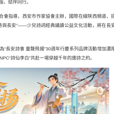
振、結伴同行。
合會指導，西安市作家協會主辦，國際在線陝西頻道、
詩與長安”——少兒詩詞經典誦讀公益文化活動，將在長
長安詩會 童聲飛揚”30週年行慶系列品牌活動增加濃
NPC“詩仙李白”共赴一場穿越千年的唐詩之約。