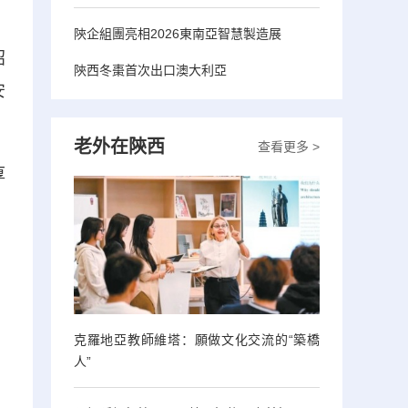
陝企組團亮相2026東南亞智慧製造展
招
陝西冬棗首次出口澳大利亞
安
老外在陝西
查看更多 >
厚
克羅地亞教師維塔：願做文化交流的“築橋
人”