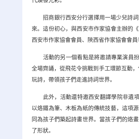
代煥發光彩。
招商銀行西安分行選擇用一場少兒詩詞公
來。這份初心，與西安市作家協會主辦的《
西安市作家協會會員、陝西省作家協會會員
活動的另一個看點是將邀請專業演員扮演“
全場齊誦，從飛花令挑戰到手工環節互動，“
玩詩，帶領孩子們走進詩詞世界。
此外，活動還特邀西安翻譯學院非遺項目
以烙鐵為筆、木板為紙的傳統技藝，這項源
同為孩子們築起詩畫世界。當孩子們的烙畫
了形狀。