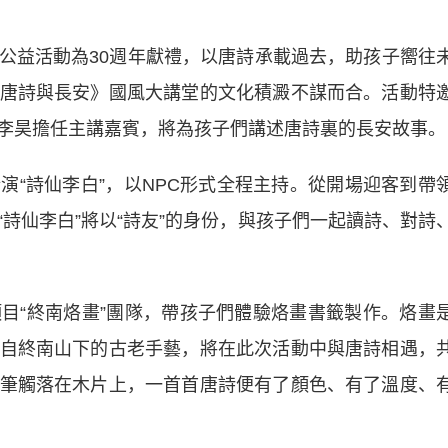
益活動為30週年獻禮，以唐詩承載過去，助孩子嚮往
唐詩與長安》國風大講堂的文化積澱不謀而合。活動特
李昊擔任主講嘉賓，將為孩子們講述唐詩裏的長安故事。
詩仙李白”，以NPC形式全程主持。從開場迎客到帶
詩仙李白”將以“詩友”的身份，與孩子們一起讀詩、對詩
“終南烙畫”團隊，帶孩子們體驗烙畫書籤製作。烙畫
自終南山下的古老手藝，將在此次活動中與唐詩相遇，
筆觸落在木片上，一首首唐詩便有了顏色、有了溫度、