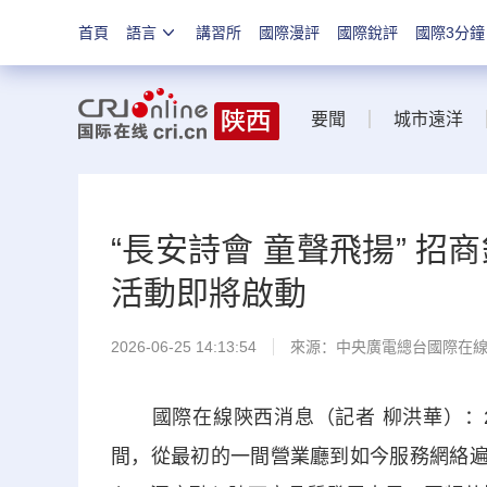
首頁
語言
講習所
國際漫評
國際銳評
國際3分鐘
要聞
城市遠洋
“長安詩會 童聲飛揚” 
活動即將啟動
2026-06-25 14:13:54
來源：中央廣電總台國際在
國際在線陝西消息（記者 柳洪華）：20
間，從最初的一間營業廳到如今服務網絡遍