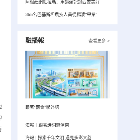
阿根廷網紅拉瑪：用鏡頭記錄西安美好
355名巴基斯坦農技人員從楊淩“畢業”
融播報
查看更多 >
地
跟著“兩會”學外語
的
海報｜跟著詩詞遊渭南
時
海報 | 探索千年文明 遇見多彩大荔