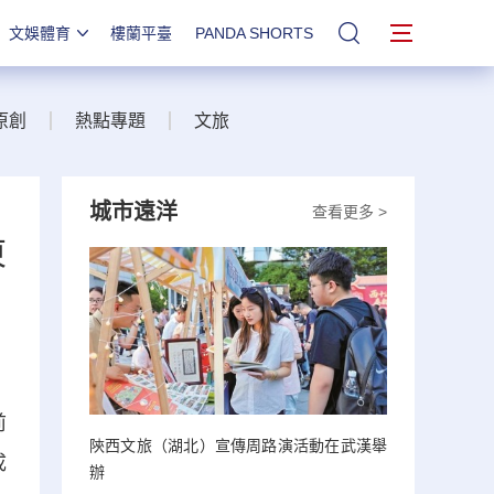
文娛體育
樓蘭平臺
PANDA SHORTS
站內搜索
原創
熱點專題
文旅
城市遠洋
查看更多 >
東
前
陝西文旅（湖北）宣傳周路演活動在武漢舉
成
辦