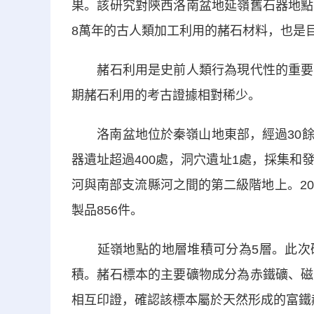
果。該研究對陝西洛南盆地延嶺舊石器地點
8萬年的古人類加工利用的赭石材料，也是
赭石利用是史前人類行為現代性的重要表
期赭石利用的考古證據相對稀少。
洛南盆地位於秦嶺山地東部，經過30餘
器遺址超過400處，洞穴遺址1處，採集和
河與南部支流縣河之間的第二級階地上。2
製品856件。
延嶺地點的地層堆積可分為5層。此次研
積。赭石標本的主要礦物成分為赤鐵礦、磁
相互印證，確認該標本屬於天然形成的富鐵