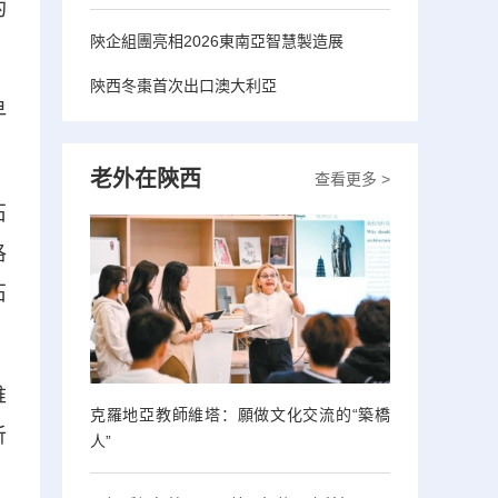
約
陝企組團亮相2026東南亞智慧製造展
陝西冬棗首次出口澳大利亞
早
老外在陝西
查看更多 >
石
洛
石
堆
克羅地亞教師維塔：願做文化交流的“築橋
析
人”