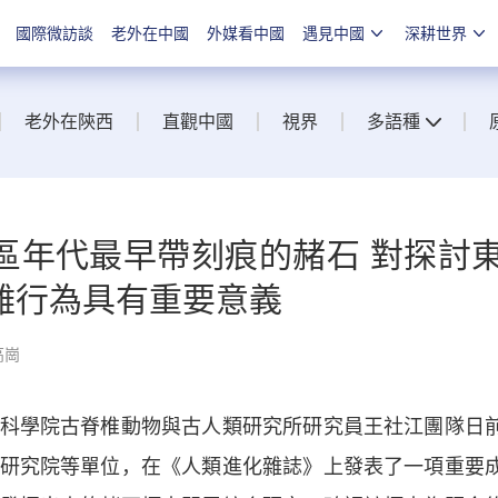
國際微訪談
老外在中國
外媒看中國
遇見中國
深耕世界
老外在陝西
直觀中國
視界
多語種
區年代最早帶刻痕的赭石 對探討
雜行為具有重要意義
高崗
學院古脊椎動物與古人類研究所研究員王社江團隊日
研究院等單位，在《人類進化雜誌》上發表了一項重要