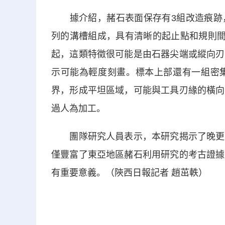
據介紹，赭石表面保存有3組改造痕跡，
列的溝槽組成，具有清晰的起止點和規則間
起，這類特徵很可能是由石器尖端或縱向刃
示可能為輕度刻畫。標本上部還有一組密
界，形成平坦區域，可能與工具刃緣的橫向
過人為加工。
團隊研究人員表示，本研究揭示了晚更新
僅豐富了東亞地區赭石利用研究的考古證據
有重要意義。（陝西日報記者 趙茁軼）