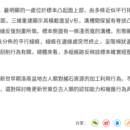
最明顯的一處位於標本凸起面上部，由多條近似平行
距。三維重建顯示其橫截面呈V形，溝槽間保留有脊狀
緣反復刻畫所致。標本側面有一條淺而寬的溝槽，形態
集分佈的平行線痕，線痕在邊緣處突然終止，呈階梯狀
刮削行為有關。總體來看，多組痕跡反映該標本確實經
世早期洛南盆地古人類對赭石資源的加工利用行為，
，還對探討晚更新世東亞古人類的認知能力和複雜行為
分享：