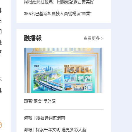
阿根廷網紅拉瑪：用鏡頭記錄西安美好
排
355名巴基斯坦農技人員從楊淩“畢業”
凸
顯
融播報
查看更多 >
邊
歷
不
具
跟著“兩會”學外語
海報｜跟著詩詞遊渭南
海報 | 探索千年文明 遇見多彩大荔