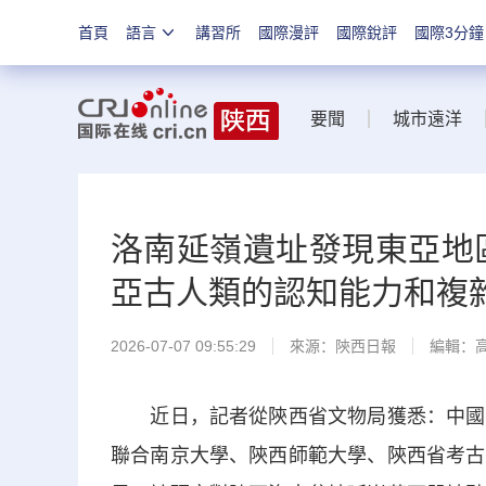
首頁
語言
講習所
國際漫評
國際銳評
國際3分鐘
要聞
城市遠洋
洛南延嶺遺址發現東亞地
亞古人類的認知能力和複
2026-07-07 09:55:29
來源：
陝西日報
編輯：
近日，記者從陝西省文物局獲悉：中國科
聯合南京大學、陝西師範大學、陝西省考古