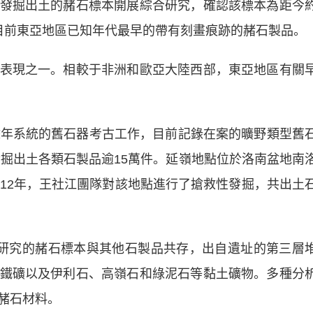
發掘出土的赭石標本開展綜合研究，確認該標本為距今
目前東亞地區已知年代最早的帶有刻畫痕跡的赭石製品。
現之一。相較于非洲和歐亞大陸西部，東亞地區有關
年系統的舊石器考古工作，目前記錄在案的曠野類型舊
發掘出土各類石製品逾15萬件。延嶺地點位於洛南盆地南
012年，王社江團隊對該地點進行了搶救性發掘，共出土
究的赭石標本與其他石製品共存，出自遺址的第三層
鐵礦以及伊利石、高嶺石和綠泥石等黏土礦物。多種分
赭石材料。