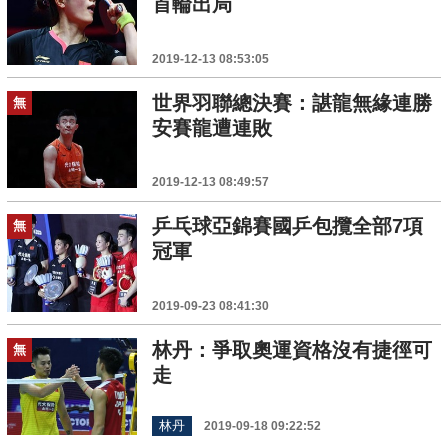
首輪出局
2019-12-13 08:53:05
世界羽聯總決賽：諶龍無緣連勝
無
安賽龍遭連敗
2019-12-13 08:49:57
乒乓球亞錦賽國乒包攬全部7項
無
冠軍
2019-09-23 08:41:30
林丹：爭取奧運資格沒有捷徑可
無
走
林丹
2019-09-18 09:22:52