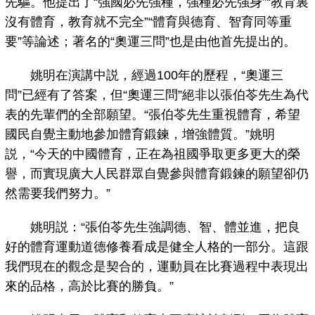
先驅。他提出了“強國必先強種，強種必先強身”“教育裏
沒有體育，教育就不完全”“體育與德育、智育同等重
要”等論述；著名的“奧運三問”也是由他首先提出的。
姚明在演講中説，經過100年的歷程，“奧運三
問”已經有了答案，但“奧運三問”絕非以張伯苓先生為代
表的先輩們的全部願望。“張伯苓先生重視體育，希望
國民自覺主動地參加體育鍛鍊，增強體質。”姚明
説，“今天的中國體育，正在為祖國爭取更多更大的榮
譽，而實現廣大人民群眾自覺參與體育鍛鍊的願望卻仍
然需要我們努力。”
姚明説：“張伯苓先生強調德、智、體並進，把良
好的體育運動道德修養看成是健全人格的一部分。這跟
我們現在的觀念是契合的，運動員在比賽過程中表現出
來的品格，高於比賽的勝負。”