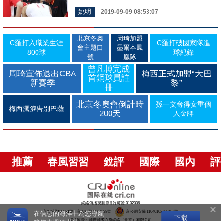
姚明
2019-09-09 08:53:07
北京冬奧
周琦加盟
C羅打入職業生涯
C羅打破國家隊進
會主題口
墨爾本鳳
800球
球紀錄
號
凰隊
曾凡博完成
周琦宣佈退出CBA
梅西正式加盟“大巴
首鋼球員註
新賽季
黎”
冊
北京冬奧會倒計時
孫一文奪得女重個
梅西灑淚告別巴薩
200天
人金牌
推薦
春風習習
銳評
國際
國內
評
網絡傳播視聽節目許可證 0102006
京ICP證120531號
京ICP備05064898號
京公網安備 11040102700187號
在信息的海洋中為您導航
網站運營：國廣國際在線網絡（北京）有限公司