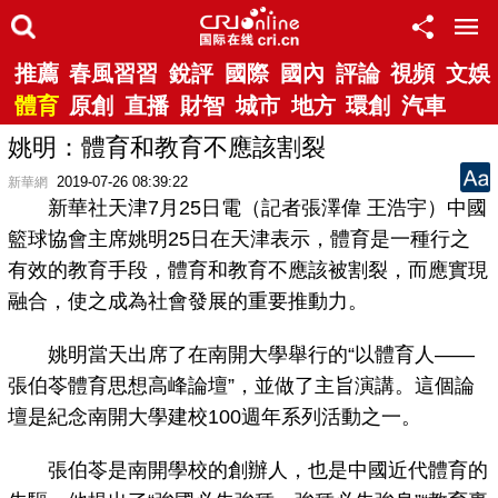
推薦
春風習習
銳評
國際
國內
評論
視頻
文娛
體育
原創
直播
財智
城市
地方
環創
汽車
姚明：體育和教育不應該割裂
2019-07-26 08:39:22
新華網
新華社天津7月25日電（記者張澤偉 王浩宇）中國
籃球協會主席姚明25日在天津表示，體育是一種行之
有效的教育手段，體育和教育不應該被割裂，而應實現
融合，使之成為社會發展的重要推動力。
姚明當天出席了在南開大學舉行的“以體育人——
張伯苓體育思想高峰論壇”，並做了主旨演講。這個論
壇是紀念南開大學建校100週年系列活動之一。
張伯苓是南開學校的創辦人，也是中國近代體育的