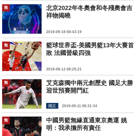
北京2022年冬奧會和冬殘奧會吉
無
祥物揭曉
2019-09-18 08:43:19
籃球世界盃-美國男籃13年大賽首
無
敗 法國晉級四強
2019-09-12 08:25:21
艾克森獨中兩元創歷史 國足大勝
無
迎世預賽開門紅
國足
2019-09-11 08:31:34
中國男籃無緣直通東京奧運 姚
無
明：我承擔所有責任