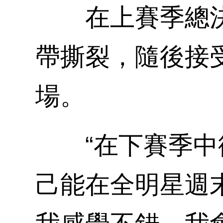
在上賽季總決賽
帶撕裂，隨後接
場。
“在下賽季中復
己能在全明星週