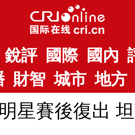
銳評
國際
國內
播
財智
城市
地方
明星賽後復出 