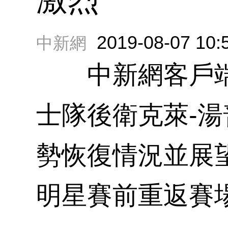
2019-08-07 10:
中新網
中新網客戶端8
士隊後衛克萊-
勢恢復情況並展
明星賽前重返賽場