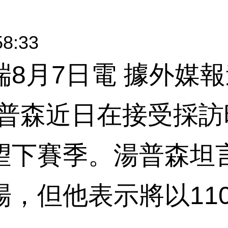
58:33
月7日電 據外媒報
湯普森近日在接受採
望下賽季。湯普森坦
，但他表示將以11