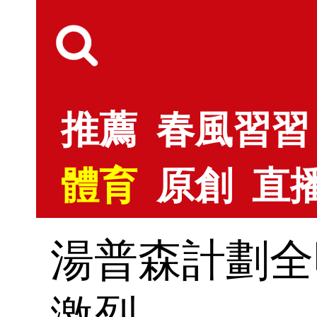
推薦
春風習習
體育
原創
直
湯普森計劃全
激烈