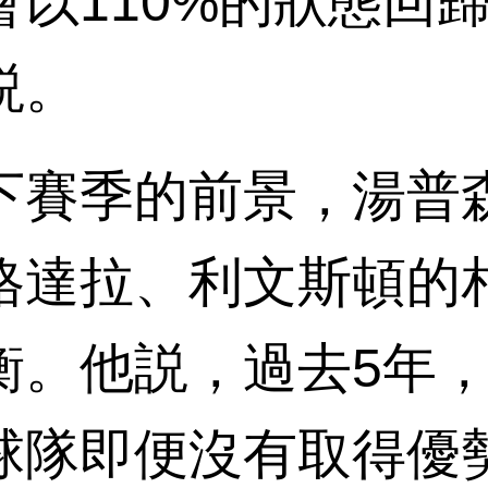
以110%的狀態回
説。
賽季的前景，湯普森
格達拉、利文斯頓的
衡。他説，過去5年
球隊即便沒有取得優