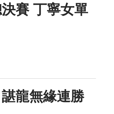
決賽 丁寧女單
：諶龍無緣連勝