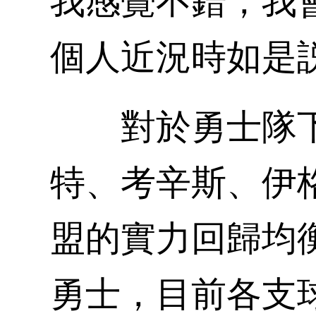
我感覺不錯，我會
個人近況時如是
對於勇士隊下
特、考辛斯、伊
盟的實力回歸均
勇士，目前各支