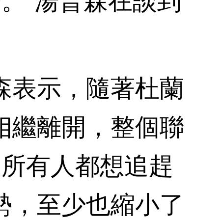
歸。”湯普森在談到
表示，隨著杜蘭
相繼離開，整個聯
，所有人都想追趕
勢，至少也縮小了