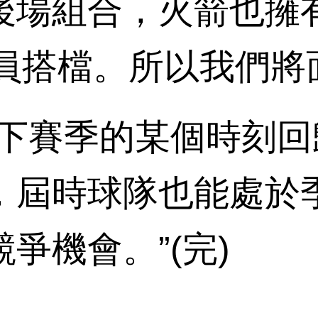
後場組合，火箭也擁
球員搭檔。所以我們將
賽季的某個時刻回
，屆時球隊也能處於
爭機會。”(完)