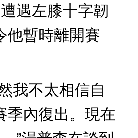
遭遇左膝十字韌
令他暫時離開賽
然我不太相信自
賽季內復出。現在