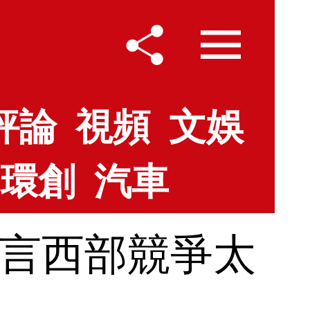
評論
視頻
文娛
環創
汽車
坦言西部競爭太