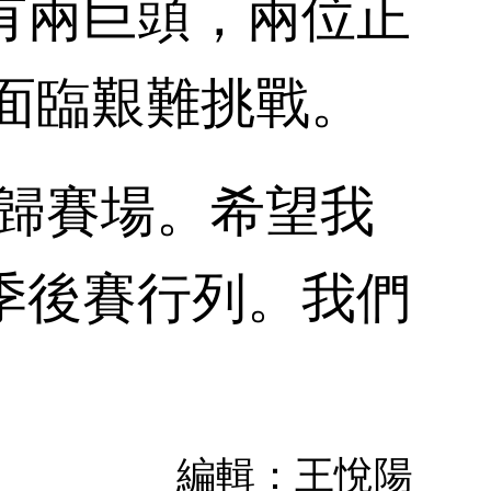
有兩巨頭，兩位正
面臨艱難挑戰。
歸賽場。希望我
季後賽行列。我們
編輯：王悅陽