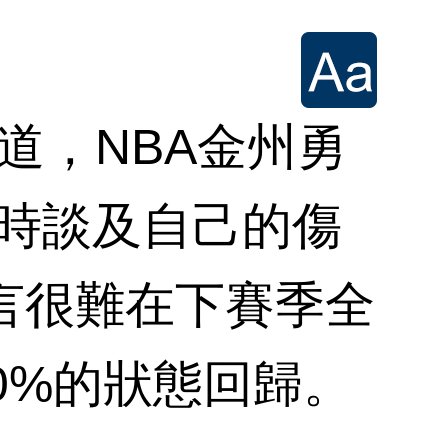
道，NBA金州勇
訪時談及自己的傷
言很難在下賽季全
0%的狀態回歸。