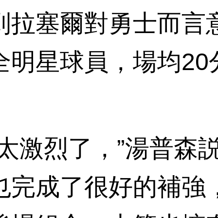
到拉塞爾對勇士而言
全明星球員，場均20
激烈了，”湯普森説
也完成了很好的補強