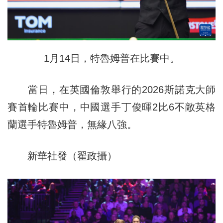
1月14日，特魯姆普在比賽中。
當日，在英國倫敦舉行的2026斯諾克大師
賽首輪比賽中，中國選手丁俊暉2比6不敵英格
蘭選手特魯姆普，無緣八強。
新華社發（翟政攝）