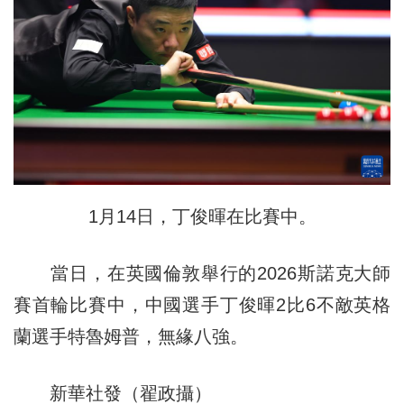
1月14日，丁俊暉在比賽中。
當日，在英國倫敦舉行的2026斯諾克大師
賽首輪比賽中，中國選手丁俊暉2比6不敵英格
蘭選手特魯姆普，無緣八強。
新華社發（翟政攝）