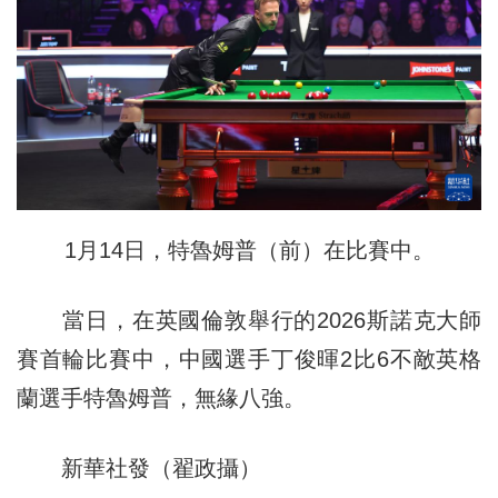
1月14日，特魯姆普（前）在比賽中。
當日，在英國倫敦舉行的2026斯諾克大師
賽首輪比賽中，中國選手丁俊暉2比6不敵英格
蘭選手特魯姆普，無緣八強。
新華社發（翟政攝）