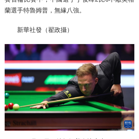
蘭選手特魯姆普，無緣八強。
新華社發（翟政攝）