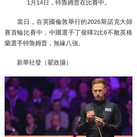
1月14日，特魯姆普在比賽中。
當日，在英國倫敦舉行的2026斯諾克大師
賽首輪比賽中，中國選手丁俊暉2比6不敵英格
蘭選手特魯姆普，無緣八強。
新華社發（翟政攝）