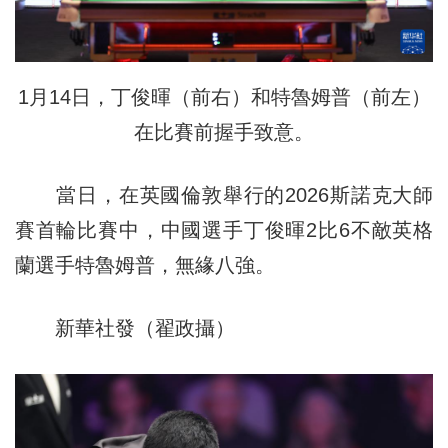
1月14日，丁俊暉（前右）和特魯姆普（前左）
在比賽前握手致意。
當日，在英國倫敦舉行的2026斯諾克大師
賽首輪比賽中，中國選手丁俊暉2比6不敵英格
蘭選手特魯姆普，無緣八強。
新華社發（翟政攝）