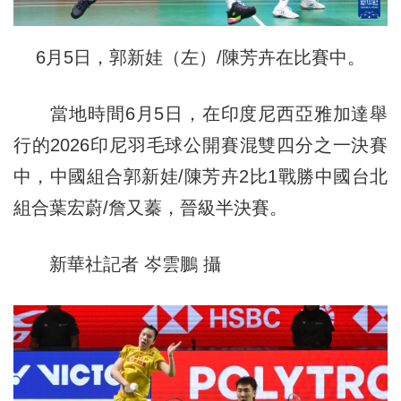
6月5日，郭新娃（左）/陳芳卉在比賽中。
當地時間6月5日，在印度尼西亞雅加達舉
行的2026印尼羽毛球公開賽混雙四分之一決賽
中，中國組合郭新娃/陳芳卉2比1戰勝中國台北
組合葉宏蔚/詹又蓁，晉級半決賽。
新華社記者 岑雲鵬 攝