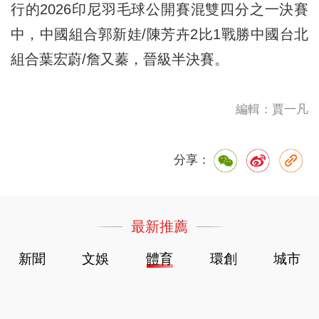
行的2026印尼羽毛球公開賽混雙四分之一決賽
中，中國組合郭新娃/陳芳卉2比1戰勝中國台北
組合葉宏蔚/詹又蓁，晉級半決賽。
編輯：賈一凡
分享：
最新推薦
新聞
文娛
體育
環創
城市