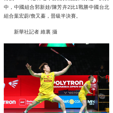
中，中國組合郭新娃/陳芳卉2比1戰勝中國台北
組合葉宏蔚/詹又蓁，晉級半決賽。
新華社記者 維裏 攝