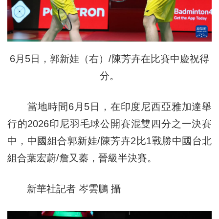
6月5日，郭新娃（右）/陳芳卉在比賽中慶祝得
分。
當地時間6月5日，在印度尼西亞雅加達舉
行的2026印尼羽毛球公開賽混雙四分之一決賽
中，中國組合郭新娃/陳芳卉2比1戰勝中國台北
組合葉宏蔚/詹又蓁，晉級半決賽。
新華社記者 岑雲鵬 攝