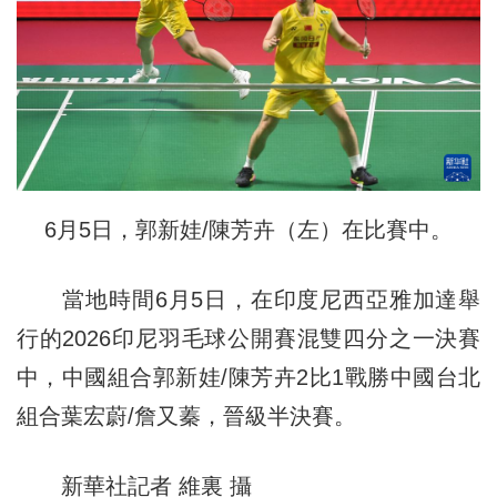
6月5日，郭新娃/陳芳卉（左）在比賽中。
當地時間6月5日，在印度尼西亞雅加達舉
行的2026印尼羽毛球公開賽混雙四分之一決賽
中，中國組合郭新娃/陳芳卉2比1戰勝中國台北
組合葉宏蔚/詹又蓁，晉級半決賽。
新華社記者 維裏 攝