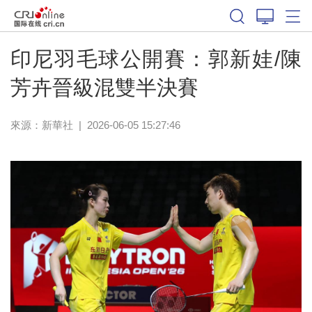
體育
印尼羽毛球公開賽：郭新娃/陳
芳卉晉級混雙半決賽
來源：新華社
|
2026-06-05 15:27:46