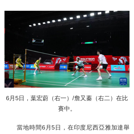
6月5日，葉宏蔚（右一）/詹又蓁（右二）在比
賽中。
當地時間6月5日，在印度尼西亞雅加達舉