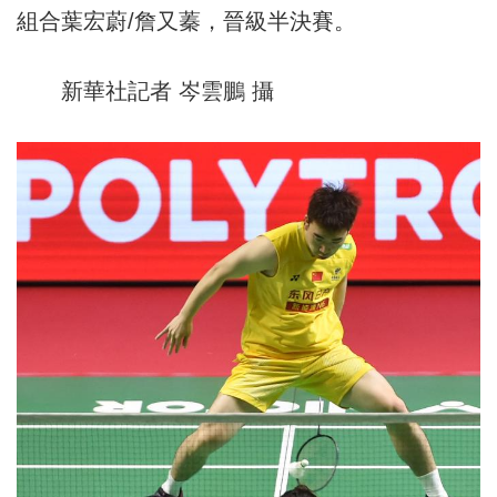
組合葉宏蔚/詹又蓁，晉級半決賽。
新華社記者 岑雲鵬 攝