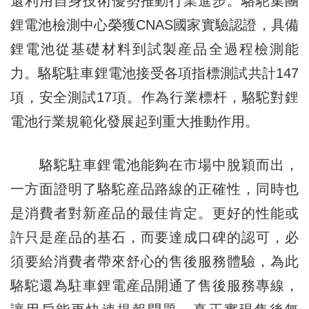
還利用自身技術優勢推動行業進步。駱駝集團
鋰電池檢測中心榮獲CNAS國家實驗認證，具備
鋰電池從基礎材料到試製産品全過程檢測能
力。駱駝駐車鋰電池接受各項指標測試共計147
項，安全測試17項。作為行業標杆，駱駝對鋰
電池行業規範化發展起到重大推動作用。
駱駝駐車鋰電池能夠在市場中脫穎而出，
一方面證明了駱駝産品路線的正確性，同時也
是消費者對新産品的最佳肯定。更好的性能或
許只是産品的基石，而要達成口碑的認可，必
須要給消費者帶來舒心的售後服務體驗，為此
駱駝還為駐車鋰電産品開通了售後服務專線，