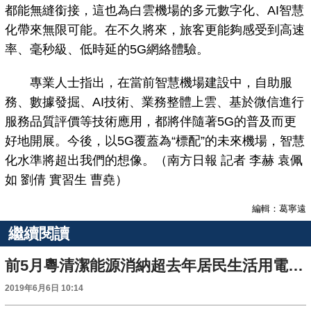
都能無縫銜接，這也為白雲機場的多元數字化、AI智慧
化帶來無限可能。在不久將來，旅客更能夠感受到高速
率、毫秒級、低時延的5G網絡體驗。
專業人士指出，在當前智慧機場建設中，自助服
務、數據發掘、AI技術、業務整體上雲、基於微信進行
服務品質評價等技術應用，都將伴隨著5G的普及而更
好地開展。今後，以5G覆蓋為“標配”的未來機場，智慧
化水準將超出我們的想像。（南方日報 記者 李赫 袁佩
如 劉倩 實習生 曹堯）
編輯：葛寧遠
繼續閱讀
前5月粵清潔能源消納超去年居民生活用電總量
2019年6月6日 10:14