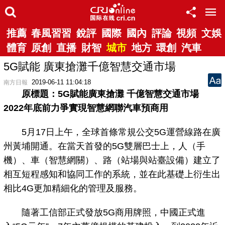
推薦
春風習習
銳評
國際
國內
評論
視頻
文娛
體育
原創
直播
財智
城市
地方
環創
汽車
5G賦能 廣東搶灘千億智慧交通市場
2019-06-11 11:04:18
南方日報
原標題：5G賦能廣東搶灘 千億智慧交通市場
2022年底前力爭實現智慧網聯汽車預商用
5月17日上午，全球首條常規公交5G運營線路在廣
州黃埔開通。在當天首發的5G雙層巴士上，人（手
機）、車（智慧網關）、路（站場與站臺設備）建立了
相互短程感知和協同工作的系統，並在此基礎上衍生出
相比4G更加精細化的管理及服務。
隨著工信部正式發放5G商用牌照，中國正式進