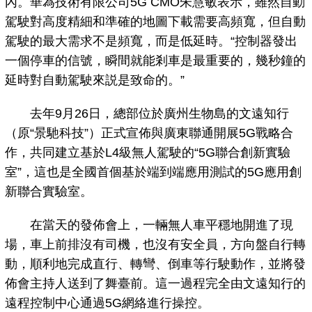
內。華為技術有限公司5G CMO朱慧敏表示，雖然自動
駕駛對高度精細和準確的地圖下載需要高頻寬，但自動
駕駛的最大需求不是頻寬，而是低延時。“控制器發出
一個停車的信號，瞬間就能剎車是最重要的，幾秒鐘的
延時對自動駕駛來説是致命的。”
去年9月26日，總部位於廣州生物島的文遠知行
（原“景馳科技”）正式宣佈與廣東聯通開展5G戰略合
作，共同建立基於L4級無人駕駛的“5G聯合創新實驗
室”，這也是全國首個基於端到端應用測試的5G應用創
新聯合實驗室。
在當天的發佈會上，一輛無人車平穩地開進了現
場，車上前排沒有司機，也沒有安全員，方向盤自行轉
動，順利地完成直行、轉彎、倒車等行駛動作，並將發
佈會主持人送到了舞臺前。這一過程完全由文遠知行的
遠程控制中心通過5G網絡進行操控。