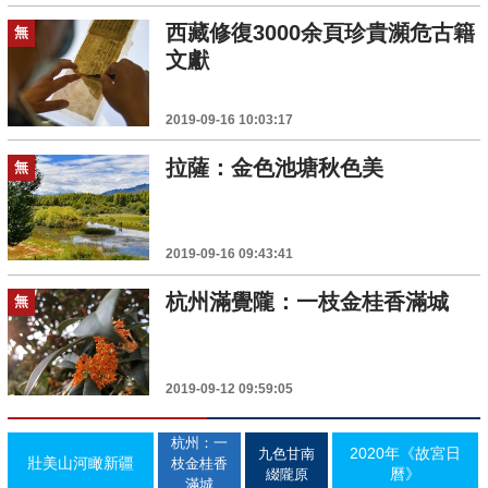
西藏修復3000余頁珍貴瀕危古籍
無
文獻
2019-09-16 10:03:17
拉薩：金色池塘秋色美
無
2019-09-16 09:43:41
杭州滿覺隴：一枝金桂香滿城
無
2019-09-12 09:59:05
杭州：一
2020年《故宮日
九色甘南
壯美山河瞰新疆
枝金桂香
曆》
綴隴原
滿城