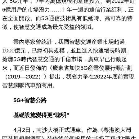
入“5G元年”。7年內萬億規模的基建投入、到2022年近
6億用戶的市場潛力……十年一遇的通信行業紅利，正
在全面開啟。而5G通信技術具有低延時、高可靠的特
徵，使智慧交通成為最先受益的領域。
業內專家曾統計，我國智慧交通産業市場超過
1000億元，已經初具規模，並且進入快速增長時期。
搶灘5G時代智慧交通的千億市場，廣東早已行動起
來，而近日發佈的《廣東省加快5G産業發展行動計劃
（2019—2022）》提出，我省力爭在2022年底前實現
智慧網聯汽車預商用。
5G+智慧公路
基礎設施變得更“聰明”
4月2日，南沙大橋正式通車。作為《粵港澳大灣
區發展規劃綱要》發佈後首個投用的“超級工程”和“民生