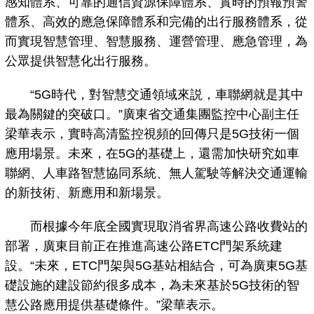
感知體系、可靠的通信資源保障體系、實時的預報預警
體系、高效的應急保障體系和完備的出行服務體系，從
而實現智慧管理、智慧服務、運營管理、應急管理，為
公眾提供智慧化出行服務。
“5G時代，對智慧交通領域來説，車聯網就是其中
最為關鍵的突破口。”廣東省交通集團監控中心副主任
梁華表示，實時高清監控視頻的回傳只是5G技術一個
應用場景。未來，在5G的基礎上，還需加快研究如車
聯網、人車路智慧協同系統、無人駕駛等解決交通運輸
的新技術、新應用和新場景。
而根據今年底全國實現取消省界高速公路收費站的
部署，廣東目前正在推進高速公路ETC門架系統建
設。“未來，ETC門架與5G基站相結合，可為廣東5G基
礎設施的建設節約很多成本，為未來基於5G技術的智
慧公路應用提供基礎條件。”梁華表示。