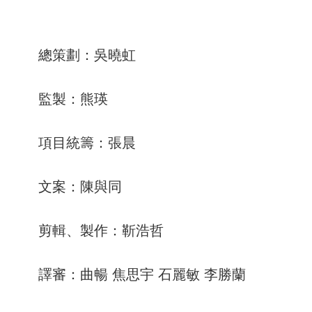
總策劃：吳曉虹
監製：熊瑛
項目統籌：張晨
文案：陳與同
剪輯、製作：靳浩哲
譯審：曲暢 焦思宇 石麗敏 李勝蘭