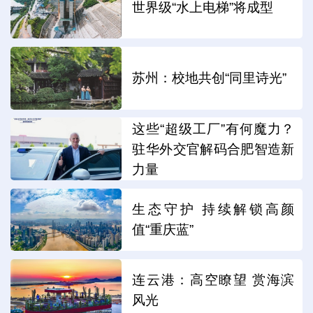
世界级“水上电梯”将成型
苏州：校地共创“同里诗光”
这些“超级工厂”有何魔力？
驻华外交官解码合肥智造新
力量
生态守护 持续解锁高颜
值“重庆蓝”
连云港：高空瞭望 赏海滨
风光