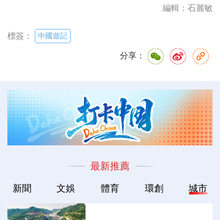
編輯：石麗敏
中國遊記
標簽：
分享：
最新推薦
新聞
文娛
體育
環創
城市