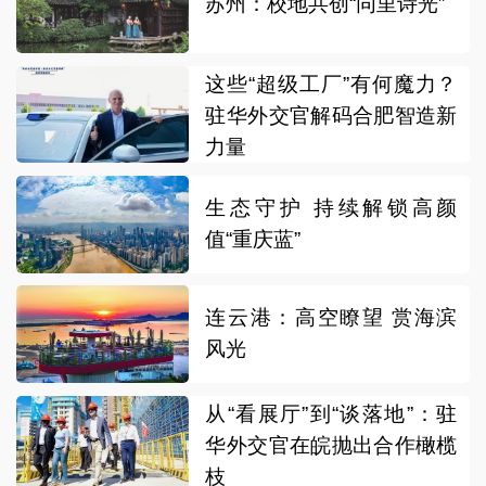
苏州：校地共创“同里诗光”
这些“超级工厂”有何魔力？
驻华外交官解码合肥智造新
力量
生态守护 持续解锁高颜
值“重庆蓝”
连云港：高空瞭望 赏海滨
风光
从“看展厅”到“谈落地”：驻
华外交官在皖抛出合作橄榄
枝