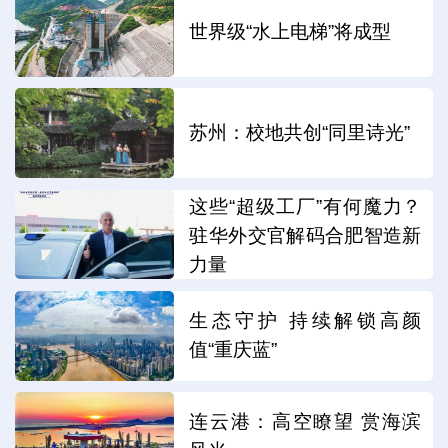
世界级“水上电梯”将成型
苏州：校地共创“同里诗光”
这些“超级工厂”有何魔力？
驻华外交官解码合肥智造新
力量
生态守护 持续解锁高颜
值“重庆蓝”
连云港：高空瞭望 赏海滨