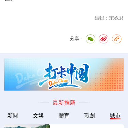
編輯：宋姝君
分享：
最新推薦
新聞
文娛
體育
環創
城市