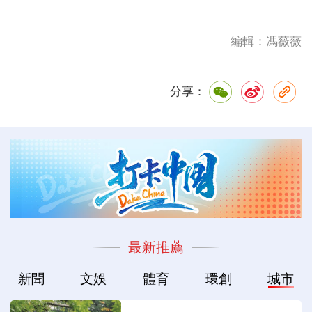
編輯：馮薇薇
分享：
最新推薦
新聞
文娛
體育
環創
城市