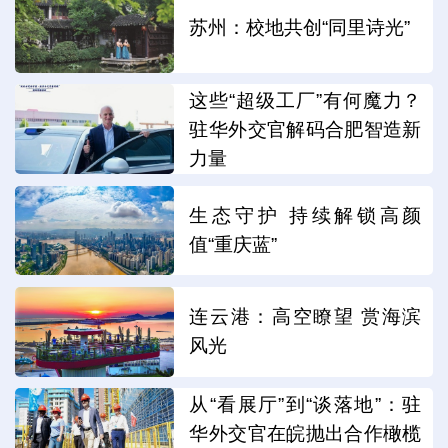
苏州：校地共创“同里诗光”
这些“超级工厂”有何魔力？
驻华外交官解码合肥智造新
力量
生态守护 持续解锁高颜
值“重庆蓝”
连云港：高空瞭望 赏海滨
风光
从“看展厅”到“谈落地”：驻
华外交官在皖抛出合作橄榄