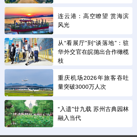
连云港：高空瞭望 赏海滨
风光
从“看展厅”到“谈落地”：驻
华外交官在皖抛出合作橄榄
枝
重庆机场2026年旅客吞吐
量突破3000万人次
“入遗”廿九载 苏州古典园林
融入当代