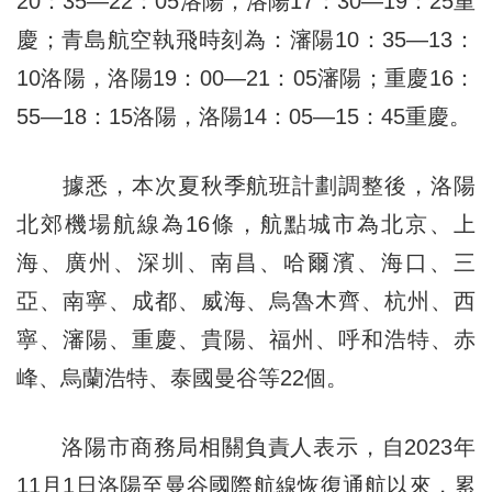
20：35—22：05洛陽，洛陽17：30—19：25重
慶；青島航空執飛時刻為：瀋陽10：35—13：
10洛陽，洛陽19：00—21：05瀋陽；重慶16：
55—18：15洛陽，洛陽14：05—15：45重慶。
據悉，本次夏秋季航班計劃調整後，洛陽
北郊機場航線為16條，航點城市為北京、上
海、廣州、深圳、南昌、哈爾濱、海口、三
亞、南寧、成都、威海、烏魯木齊、杭州、西
寧、瀋陽、重慶、貴陽、福州、呼和浩特、赤
峰、烏蘭浩特、泰國曼谷等22個。
洛陽市商務局相關負責人表示，自2023年
11月1日洛陽至曼谷國際航線恢復通航以來，累