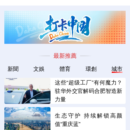
最新推薦
新聞
文娛
體育
環創
城市
这些“超级工厂”有何魔力？
驻华外交官解码合肥智造新
力量
生态守护 持续解锁高颜
值“重庆蓝”