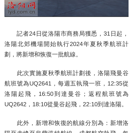
記者24日從洛陽市商務局獲悉，31日起，
洛陽北郊機場開始執行2024年夏秋季航班計
劃，將新增和恢復一批航線。
此次實施夏秋季航班計劃後，洛陽飛曼谷
航班號為UQ2641，每週五執飛一班，12:35從
洛陽起飛，16:50到達曼谷；返程航班號為
UQ2642，18:10從曼谷起飛，22:10到達洛陽。
此外，新增和恢復的航線分別為：新增洛