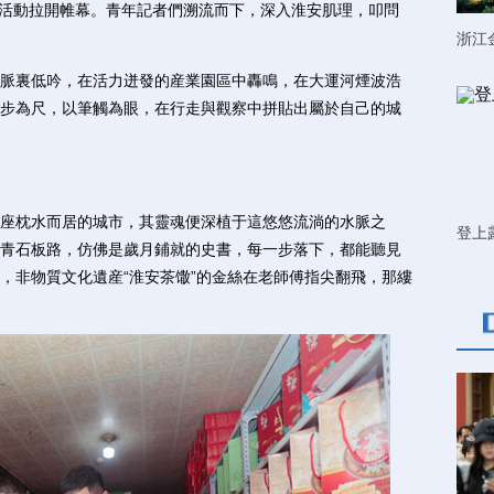
代’記者看淮安”活動拉開帷幕。青年記者們溯流而下，深入淮安肌理，叩問
浙江
裏低吟，在活力迸發的産業園區中轟鳴，在大運河煙波浩
步為尺，以筆觸為眼，在行走與觀察中拼貼出屬於自己的城
座枕水而居的城市，其靈魂便深植于這悠悠流淌的水脈之
登上
青石板路，仿佛是歲月鋪就的史書，每一步落下，都能聽見
，非物質文化遺産“淮安茶馓”的金絲在老師傅指尖翻飛，那縷