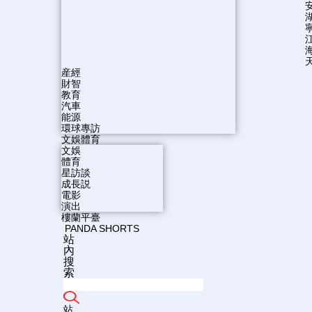
産經
財智
教育
汽車
能源
環球專訪
文娛體育
文娛
體育
星訪談
成長説
電影
演出
樓蘭平臺
PANDA SHORTS
站
內
搜
索
站