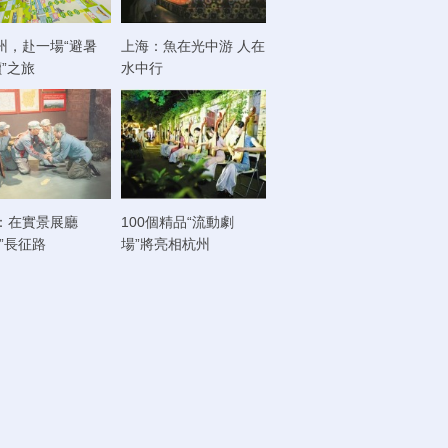
州，赴一場“避暑
上海：魚在光中游 人在
讀”之旅
水中行
：在實景展廳
100個精品“流動劇
走”長征路
場”將亮相杭州