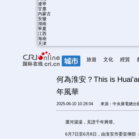
遼寧
甘肅
內蒙古
安徽
湖南
寧夏
江西
海南
天津
旅遊
文化
經貿
何為淮安？This is Hu
年風華
2025-06-10 10:28:04
來源：
中央廣電總台
運河湯湯，見證千年興替。
6月7日至6月8日，由淮安市委宣傳部