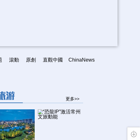
題
滾動
原創
直觀中國
ChinaNews
更多>>