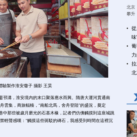
北京
攀升
從
味
葡
力
拉
北
體驗製作淮安馓子 攝影 王昊
鑿邗溝，淮安境內的末口聚落應水而興。隋唐大運河貫通南
舟雲集，商旅輻輳，“南船北馬，舍舟登陸”的盛況，奠定
深巷中那些被歲月磨光的石基木椽，記者們仿佛觸摸到這座城跳
禁輕聲感嘆：“觸摸這些斑駁的磚石，我感受到時間在這裡沉