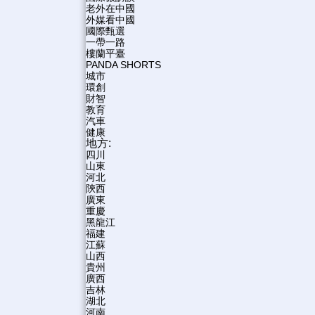
老外在中國
外媒看中國
國際甄選
一帶一路
樓蘭平臺
PANDA SHORTS
城市
環創
財智
教育
汽車
健康
地方:
四川
山東
河北
陝西
廣東
重慶
黑龍江
福建
江蘇
山西
貴州
廣西
吉林
湖北
河南