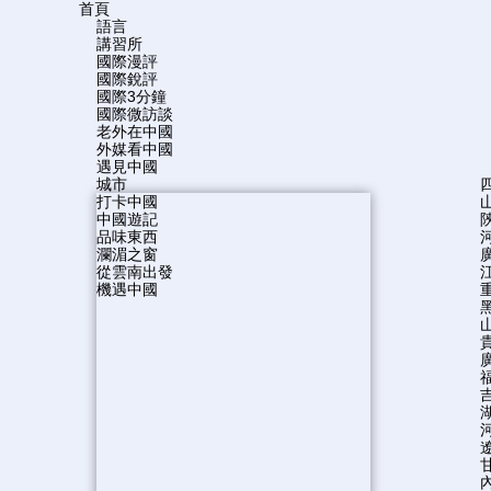
首頁
語言
講習所
國際漫評
國際銳評
國際3分鐘
國際微訪談
老外在中國
外媒看中國
遇見中國
城市
打卡中國
中國遊記
品味東西
瀾湄之窗
從雲南出發
機遇中國