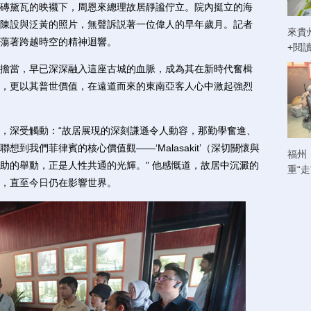
黛瓦的映襯下，周恩來總理故居靜謐佇立。院內挺立的海
陳設與泛黃的照片，無聲訴説著一位偉人的早年歲月。記者
來貴
蕩著跨越時空的精神迴響。
+閱
當，早已深深融入這座古城的血脈，成為其在新時代奮楫
，更以其普世價值，在遠道而來的東南亞客人心中激起強烈
深受觸動：“故居展現的深刻謙遜令人動容，那勤學奮進、
到我們菲律賓的核心價值觀——‘Malasakit’（深切關懷與
福州
助的舉動，正是人性共通的光輝。” 他感慨道，故居中沉澱的
重“
，直至今日仍在影響世界。