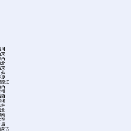
四川
山東
陝西
河北
廣東
江蘇
重慶
黑龍江
山西
貴州
廣西
福建
吉林
湖北
河南
遼寧
甘肅
內蒙古