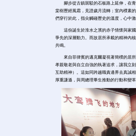
腳步從古鎮斑駁的石板路上延伸，在青磚
棠樹歷經風霜，見證歲月流轉；室內樸素的
們穿行於此，指尖觸碰歷史的溫度，心中激
這份誕生於淮水之濱的赤子情懷與家國擔
爭先的深層動力。而故居所承載的精神內核
共鳴。
來自菲律賓的邁克爾凝視著簡樸的居所，
孝親敬老與自立自強的執著追求，讓我立刻聯想
互助精神）。這如同跨越職責邊界去真誠相
厚重謙遜，與周總理畢生推動的行動和變革