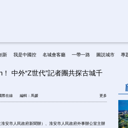
創新
我是中國控
名城會客廳
一帶一路
圖説城市
專
ai'an！ 中外“Z世代”記者團共探古城千
國際在線
編輯：馬媛
更多
（淮安市人民政府新聞辦）、淮安市人民政府外事辦公室主辦