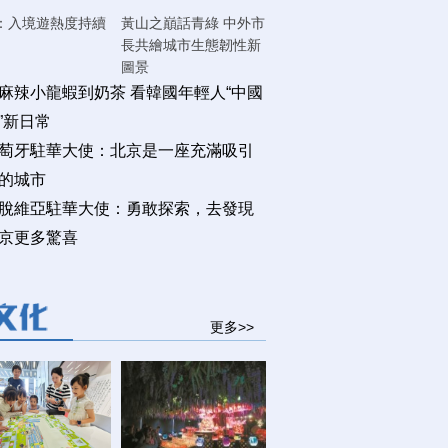
：入境遊熱度持續
黃山之巔話青綠 中外市
長共繪城市生態韌性新
圖景
麻辣小龍蝦到奶茶 看韓國年輕人“中國
”新日常
萄牙駐華大使：北京是一座充滿吸引
的城市
脫維亞駐華大使：勇敢探索，去發現
京更多驚喜
更多>>