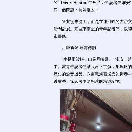
的“‘This is Huai'an’中外‘Z世
同一個問題：何為淮安？
答案從未凝固，而是在運河畔的古跡文脈
渺間舒展。來自東南亞的青年記者們，以腳
市畫像。
古脈新聲 運河傳韻
“水是眼波橫，山是眉峰聚。” 淮安，這
中。當青年記者們踏入河下古鎮，那蜿蜒的
歷史的跫音迴響。六百載風霜浸染的街巷中
縷酥香，氤氳著更為悠遠的漕運記憶。