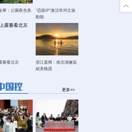
金華：公園夜色美
“恐龍IP”激活常州文旅
動能
露臺看北京
浙江嘉興：南北湖邂逅
絕美晚霞
更多>>