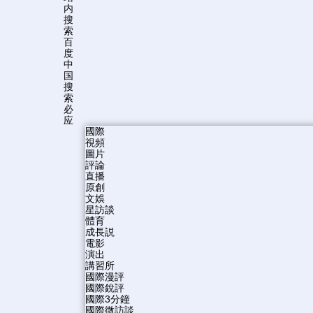
内
搜
索
百
度
中
国
搜
索
必
应
國際
視頻
圖片
評論
直播
原創
文娛
星訪談
體育
成長説
電影
演出
講習所
國際漫評
國際銳評
國際3分鐘
國際微訪談