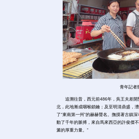
青年記者
追溯往昔，西元前486年，吳王夫差開
北，此地漸成咽喉鎖鑰；及至明清鼎盛，漕
了“東南第一州”的赫赫聲名。撫摸著古鎮
動了千年的脈搏，來自馬來西亞的許俊傑不
澱的厚重力量。”