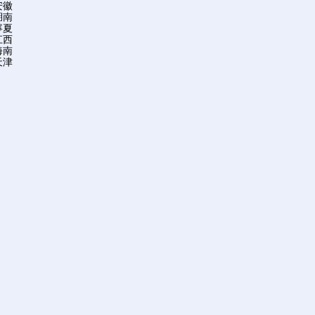
安徽
湖南
寧夏
江西
海南
天津