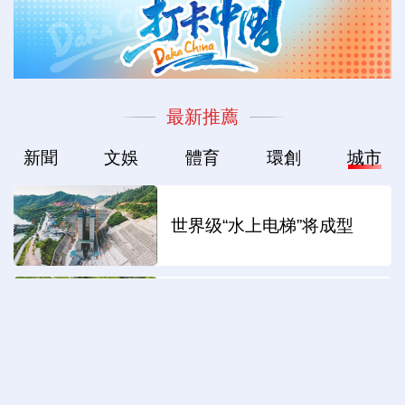
最新推薦
新聞
文娛
體育
環創
城市
世界级“水上电梯”将成型
苏州：校地共创“同里诗光”
这些“超级工厂”有何魔力？