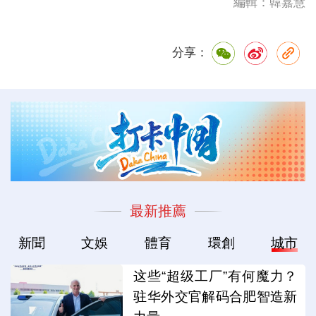
編輯：韓嘉慧
分享：
最新推薦
新聞
文娛
體育
環創
城市
这些“超级工厂”有何魔力？
驻华外交官解码合肥智造新