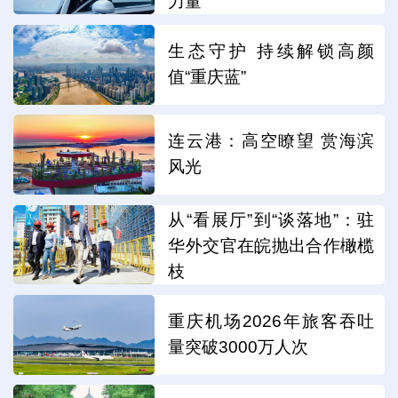
力量
生态守护 持续解锁高颜
值“重庆蓝”
连云港：高空瞭望 赏海滨
风光
从“看展厅”到“谈落地”：驻
华外交官在皖抛出合作橄榄
枝
重庆机场2026年旅客吞吐
量突破3000万人次