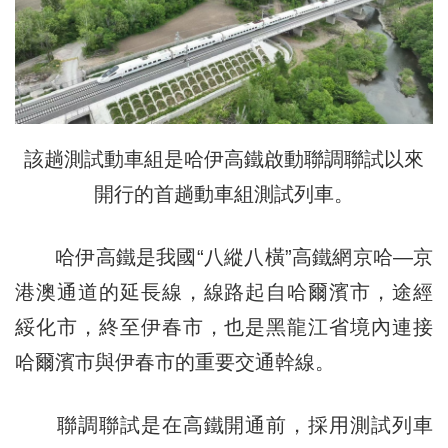
該趟測試動車組是哈伊高鐵啟動聯調聯試以來
開行的首趟動車組測試列車。
哈伊高鐵是我國“八縱八橫”高鐵網京哈—京
港澳通道的延長線，線路起自哈爾濱市，途經
綏化市，終至伊春市，也是黑龍江省境內連接
哈爾濱市與伊春市的重要交通幹線。
聯調聯試是在高鐵開通前，採用測試列車