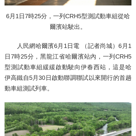
6月1日7時25分，一列CRH5型測試動車組從哈
爾濱站駛出。
人民網哈爾濱6月1日電 （記者尚城）6月1
日7時25分，黑龍江省哈爾濱站內，一列CRH5
型測試動車組緩緩啟動駛向伊春西站，這是哈
伊高鐵自5月30日啟動聯調聯試以來開行的首趟
動車組測試列車。