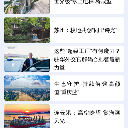
世界级“水上电梯”将成型
苏州：校地共创“同里诗光”
这些“超级工厂”有何魔力？
驻华外交官解码合肥智造新
力量
生态守护 持续解锁高颜
值“重庆蓝”
连云港：高空瞭望 赏海滨
风光