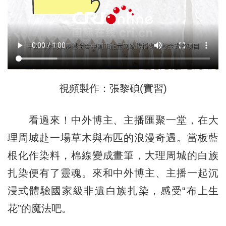
視頻製作：張黎碩(實習)
看過來！中外博主、主播匯聚一堂，在大
理周城赴一場草木與布匹的浪漫奇遇。當板藍
根化作染料，棉線變成畫筆，大理周城的白族
扎染便有了靈魂。來和中外博主、主播一起沉
浸式體驗國家級非遺白族扎染，感受“布上生
花”的魔法吧。