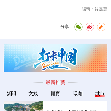
編輯：韓嘉慧
分享：
最新推薦
新聞
文娛
體育
環創
城市