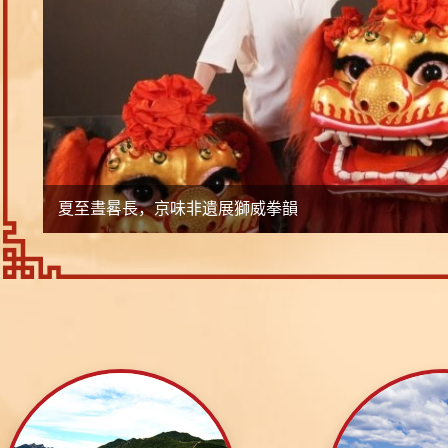
夏至晝晷長，京味非遺展獅威拳韻