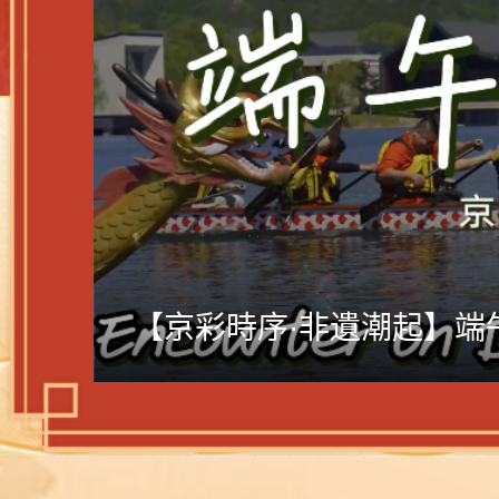
中國節氣裏的京味非遺│精