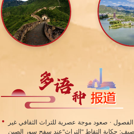
 الفصول · صعود موجة عصرية للتراث الثقافي غير
الصيف: حكاية التقاط "التراث"عند سفح سور الصين