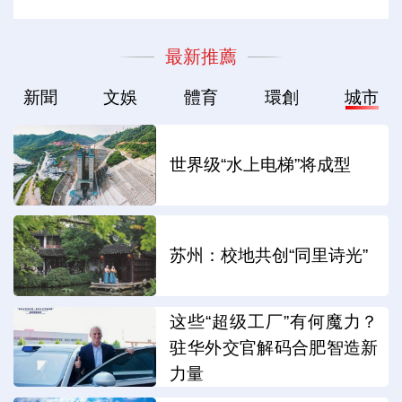
最新推薦
新聞
文娛
體育
環創
城市
世界级“水上电梯”将成型
苏州：校地共创“同里诗光”
这些“超级工厂”有何魔力？
驻华外交官解码合肥智造新
力量