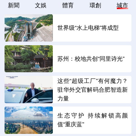
新聞
文娛
體育
環創
城市
世界级“水上电梯”将成型
苏州：校地共创“同里诗光”
这些“超级工厂”有何魔力？
驻华外交官解码合肥智造新
力量
生态守护 持续解锁高颜
值“重庆蓝”