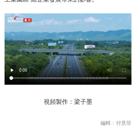
視頻製作：梁子墨
編輯：付意菲