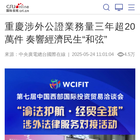
重慶涉外公證業務量三年超20
萬件 奏響經濟民生“和弦”
來源：中央廣電總台國際在線
|
2025-05-24 11:01:04
4.5万