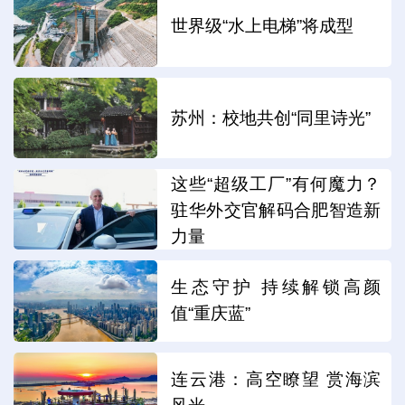
世界级“水上电梯”将成型
苏州：校地共创“同里诗光”
这些“超级工厂”有何魔力？
驻华外交官解码合肥智造新
力量
生态守护 持续解锁高颜
值“重庆蓝”
连云港：高空瞭望 赏海滨