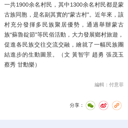
一共1900余名村民，其中1300余名村民都是蒙
古族同胞，是名副其實的“蒙古村”。近年來，該
村充分發揮多民族聚居優勢，通過舉辦蒙古
族“蘇魯錠節”等民俗活動，大力發展鄉村旅遊，
促進各民族交往交流交融，繪就了一幅民族團
結進步的生動圖景。（文 黃智宇 趙勇 張茂玉
蔡秀 甘勳樂）
編輯：付意菲
分享：