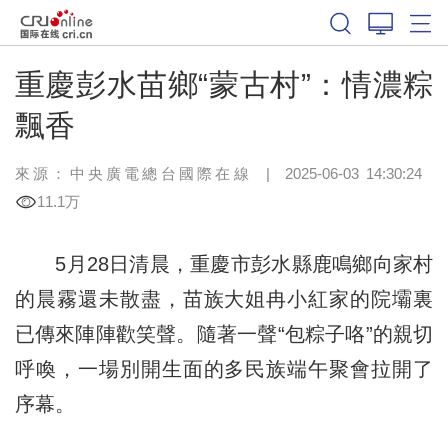
重慶彭水苗鄉“蒙古村”：情濃粽
飄香
來源：中央廣電總台國際在線
|
2025-06-03 14:30:24
11.1万
5月28日清晨，重慶市彭水縣鹿鳴鄉向家村
的晨霧還未散盡，苗族大姐冉小紅家的院壩裏
已傳來陣陣歡笑聲。隨著一聲“包粽子咯”的親切
呼喚，一場別開生面的多民族端午聚會拉開了
序幕。