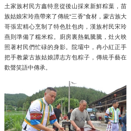
土家族村民方鑫特意從後山採來新鮮粽葉，苗
族姑娘宋玲燕帶來了傳統“三香”食材，蒙古族大
哥張宏精心烹制了特色肚包肉，漢族村民宋玲
燕則準備了糯米粽。廚房裏熱氣騰騰，灶火映
照著村民們忙碌的身影。院壩中，冉小紅正手
把手教蒙古族姑娘譚志方包粽子，傳統手藝在
歡聲笑語中傳承。