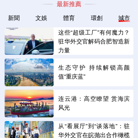
最新推薦
新聞
文娛
體育
環創
城市
这些“超级工厂”有何魔力？
驻华外交官解码合肥智造新
力量
生态守护 持续解锁高颜
值“重庆蓝”
连云港：高空瞭望 赏海滨
风光
从“看展厅”到“谈落地”：驻
华外交官在皖抛出合作橄榄