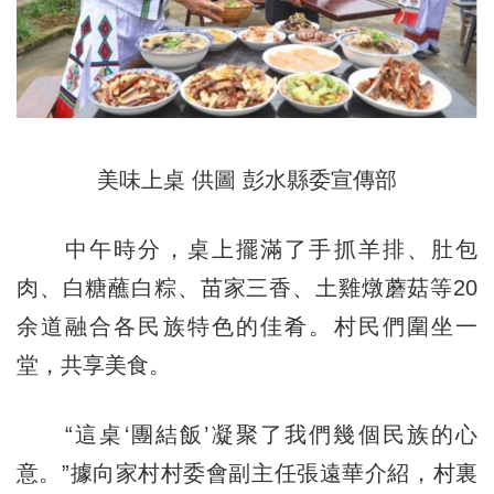
美味上桌 供圖 彭水縣委宣傳部
中午時分，桌上擺滿了手抓羊排、肚包
肉、白糖蘸白粽、苗家三香、土雞燉蘑菇等20
余道融合各民族特色的佳肴。村民們圍坐一
堂，共享美食。
“這桌‘團結飯’凝聚了我們幾個民族的心
意。”據向家村村委會副主任張遠華介紹，村裏