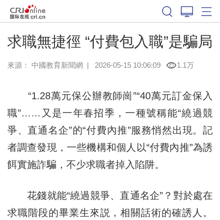
求職無捷徑 “付費包入職”是騙局
來源：
中國教育新聞網
|
2026-05-15 10:06:09
1.1万
“1.28萬元保公辦教師崗”“40萬元訂金保入
職”……又是一年春招季，一種號稱能“繞過競
爭、直通名企”的“付費內推”服務悄然出現。記
者調查發現，一些機構和個人以“付費內推”為誘
餌實施詐騙，不少求職者掉入陷阱。
花錢就能“繞過競爭、直通名企”？對於處在
求職階段的畢業生來説，相關話術的確誘人。