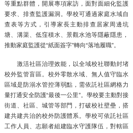
等重點群體，開展專項家訪，面對面細化監護
要求、排查監護漏洞。學校可通過家庭水域自
查表等方式，引導家長主動排查居家周邊坑
塘、溝渠、低窪積水、景觀水池等隱蔽隱患，
推動家庭監護從“紙面簽字”轉向“落地履職”。
激活社區治理效能，以全域校社聯動封堵
校外監管盲區。校外零散水域、無人值守臨水
區域是防溺水管控薄弱點，需依託社區網格力
量打通安全防護“最後一公里”。學校要主動對接
街道、社區、城管等部門，打破校社壁壘，搭
建共建共治的校外防護體系。學校可依託社區
工作人員、志願者組建臨水守護隊伍，對轄區