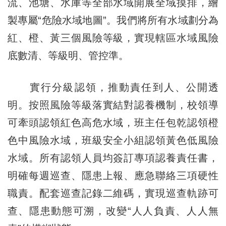
流、池塘、水庫等全部水域開展全域摸排，繪
製專屬“危險水域地圖”。我們將所有水域劃分為
紅、橙、黃三個風險等級，實現轄區水域風險
底數清、等級明、管控準。
實行分級認領，推動責任到人、公開透
明。按照風險等級落實結對認養機制，校領導
可牽頭認領紅色高危水域，班主任包乾認領橙
色中風險水域，班級安全小組認領黃色低風險
水域。所有認領人員均簽訂專項認養責任書，
明確每週巡查、隱患上報、應急聯絡三項硬性
職責。配套巡查記錄二維碼，實現巡查軌跡可
查、隱患動態可溯，改變“人人負責、人人無