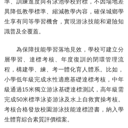
準、訓練進度與有泳池學校對標，不因場地差
異降低教學標準、縮減教學內容，確保城鄉學
生享有同等學習機會，實現游泳技能和避險知
識普及全覆蓋。
為保障技能學習落地見效，學校可建立分
層學習、達標考核、年度復訓的閉環管理流
程，構建學、練、考一體化育人體系。比如，
小學低年級完成水性適應基礎達標考核，中年
級通過15米獨立游泳基礎達標測試，高年級需
完成50米標準泳姿游泳及水上自救實操考核。
考核合格發放校園游泳技能達標證書，納入學
生體育綜合素質評價檔案。