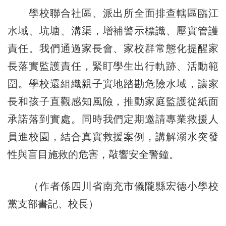
學校聯合社區、派出所全面排查轄區臨江
水域、坑塘、溝渠，增補警示標識、壓實管護
責任。我們通過家長會、家校群常態化提醒家
長落實監護責任，緊盯學生出行軌跡、活動範
圍。學校還組織親子實地踏勘危險水域，讓家
長和孩子直觀感知風險，推動家庭監護從紙面
承諾落到實處。同時我們定期邀請專業救援人
員進校園，結合真實救援案例，講解溺水突發
性與盲目施救的危害，敲響安全警鐘。
（作者係四川省南充市儀隴縣宏德小學校
黨支部書記、校長）