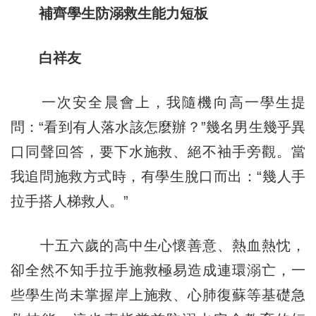
補齊學生防溺救生能力短板
白祥友
一次安全晨會上，我隨機向高一學生提
問：“看到有人落水該怎麼辦？”幾名男生幾乎異
口同聲回答，要下水施救、絕不袖手旁觀。當
我追問施救方式時，有學生脫口而出：“幾人手
拉手搭人梯救人。”
十五六歲的高中生心懷善意、熱血熱忱，
卻全然不知手拉手施救極易造成連環溺亡，一
些學生尚未掌握岸上施救、心肺復蘇等基礎急