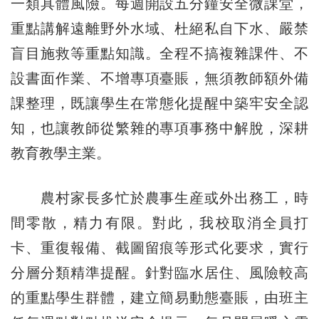
一類具體風險。每週開設五分鐘安全微課堂，
重點講解遠離野外水域、杜絕私自下水、嚴禁
盲目施救等重點知識。全程不搞複雜課件、不
設書面作業、不增專項臺賬，無須教師額外備
課整理，既讓學生在常態化提醒中築牢安全認
知，也讓教師從繁雜的專項事務中解脫，深耕
教育教學主業。
農村家長多忙於農事生産或外出務工，時
間零散，精力有限。對此，我校取消全員打
卡、重復報備、截圖留痕等形式化要求，實行
分層分類精準提醒。針對臨水居住、風險較高
的重點學生群體，建立簡易動態臺賬，由班主