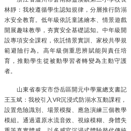
林靜：我校遵循學生認知規律，分層推行防溺
水安全教育。低年級依託童謠繪本、情景遊戲
開展趣味教學，夯實安全基礎認知。中年級開
設專項安全課程，依託情景實訓、家校共學規
範避險行為。高年級側重思辨賦能與責任培
育，推動學生從被動學習者轉變為主動守護
者。
山東省泰安市岱岳區開元中學黨總支書記
王玉斌：我校引入VR沉浸式防溺水互動課程，
設置危險識別、場景模擬、應急演練三個教學
模組。通過還原水流音效、視線模糊、身體失
重等真實體感，以多感官沉浸式體驗替代傳統