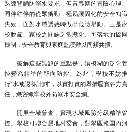
熟練背誦防溺水要求，但青春期的冒險心理、
同伴結伴的從眾衝動，極易讓固化的安全知識
失效，面對水域誘惑時做出危險舉動。三是家
校脫節。家校之間缺乏常態化、可落地的協同
機制，安全教育與家庭監護難以同頻共振。
破解這些難題的重點是，讓模糊的泛化管
控變為精準的靶向防控。為此，學校不妨推
行“水域認養計劃”，以實打實的舉措壓實各方責
任，織密織牢校外防溺水安全網。
開展全域普查，實現水域風險分級精準管
控。學校可聯合屬地村委會，對學區範圍內河