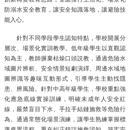
防溺水安全教育，讓安全知識落地，讓避險技
能入心。
針對不同學段學生認知特點，學校開展分
層次、場景化實訓教學。低年級學生以直觀認
知為主，教師摒棄枯燥口頭説教，通過危險水
域圖片辨析、安全情景短劇演繹、周邊水域地
圖辨識等趣味互動形式，引導學生主動找隱
患、辨風險。針對中高年級學生，學校重點強
化應急底線實操訓練，明確未成年人安全紅
線，嚴禁盲目下水、手拉手結鏈施救等危險行
為。通過常態化場景演練，讓學生熟練掌握標
準處置流程，重在糾正錯誤施救認知，築牢安