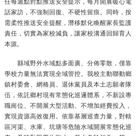
任每週點對點推送安全提示，每月開展暖心電
話家訪，不強制回復、不硬性留痕。同時，按
需柔性推送安全提醒，潛移默化喚醒家長監護
責任，切實為家校減負，讓家校溝通回歸育人
本源。
縣域野外水域點多面廣、分佈零散，僅靠
學校力量無法實現全域管控。我校主動聯動鄉
鎮村委會、網格員、退休黨員及本土志願者隊
伍，依託鄉村現有常態化巡邏體系，不新設專
職崗位、不開展大型活動、不增加經費投入，
實現資源高效復用。依靠基層巡查力量，對轄
區河渠、水庫、坑塘等危險水域開展常態化巡