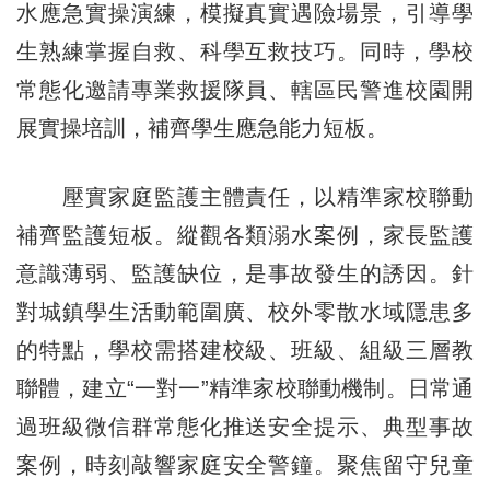
水應急實操演練，模擬真實遇險場景，引導學
生熟練掌握自救、科學互救技巧。同時，學校
常態化邀請專業救援隊員、轄區民警進校園開
展實操培訓，補齊學生應急能力短板。
壓實家庭監護主體責任，以精準家校聯動
補齊監護短板。縱觀各類溺水案例，家長監護
意識薄弱、監護缺位，是事故發生的誘因。針
對城鎮學生活動範圍廣、校外零散水域隱患多
的特點，學校需搭建校級、班級、組級三層教
聯體，建立“一對一”精準家校聯動機制。日常通
過班級微信群常態化推送安全提示、典型事故
案例，時刻敲響家庭安全警鐘。聚焦留守兒童