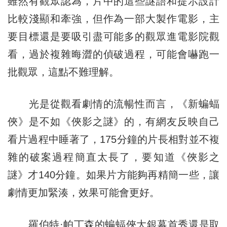
雖然有觀眾認為，片中的這些謎語和提示設計
比較淺顯和牽強，但作為一部大製作電影，主
要目標還是要吸引盡可能多的觀眾進電影院觀
看，過於複雜晦澀的偵破過程，可能會嚇跑一
批觀眾，這點不難理解。
光是從觀看劇情的流暢性而言，《新蝙蝠
俠》是不如《俠影之謎》的，有網友反映自己
看片過程中睡著了，175分鐘的片長相對並不複
雜的破案過程簡直太長了，要知道《俠影之
謎》才140分鐘。如果片方能夠再精簡一些，讓
劇情更加緊湊，效果可能會更好。
羅伯特·帕丁森的蝙蝠俠大銀幕首秀還是取