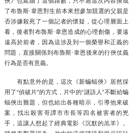
俠》也延續了這個路數，只不過這次內容換成
了布魯斯·韋恩對生前本來想參加競選的父親是
否涉嫌殺死了一個記者的懷疑，從心理層面上
看，後者對布魯斯·韋恩造成的心理創傷，要遠
遠高於前者，因為這涉及到一個榮譽和正義的
問題，直接關係到布魯斯·韋恩後來的行俠仗義
行為是否有意義。
有點意外的是，這次《新蝙蝠俠》居然採
用了“偵破片”的方式，片中的“謎語人”不斷給蝙
蝠俠出難題，但也給出各種暗示，引導他來破
案，找出殺害哥譚市市長等四名被害者的兇
手，這讓人想起了經典電影《沉默的羔羊》。