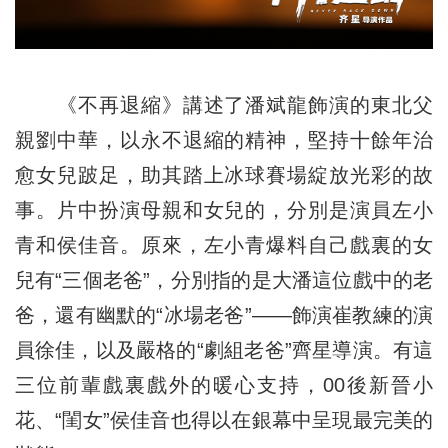
《不再退縮》講述了潘斌龍飾演的東北父
親劉中華，以永不退縮的精神，堅持十餘年治
愈女兒跛足，助其踏上冰球賽場綻放光彩的故
事。片中扮演母親和女兒的，分別是演員左小
青和侯佳音。原來，左小青爆料自己戲裏的女
兒有“三個老爸”，分別指的是大潘這位戲中的老
爸，還有幽默的“冰場老爸”——飾演崔教練的演
員徐佳，以及嚴格的“劇組老爸”齊星導演。有這
三位前輩戲裏戲外的暖心支持，00後新晉小
花、“閨女”侯佳音也得以在銀幕中呈現最完美的