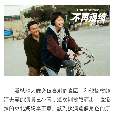
潘斌龍大膽突破喜劇舒適區，和他搭檔飾
演夫妻的演員左小青，這次則挑戰演出一位潑
辣的東北媽媽李玉蓉。談到接演這個角色的原