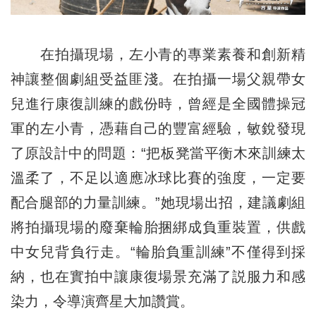
在拍攝現場，左小青的專業素養和創新精
神讓整個劇組受益匪淺。在拍攝一場父親帶女
兒進行康復訓練的戲份時，曾經是全國體操冠
軍的左小青，憑藉自己的豐富經驗，敏銳發現
了原設計中的問題：“把板凳當平衡木來訓練太
溫柔了，不足以適應冰球比賽的強度，一定要
配合腿部的力量訓練。”她現場出招，建議劇組
將拍攝現場的廢棄輪胎捆綁成負重裝置，供戲
中女兒背負行走。“輪胎負重訓練”不僅得到採
納，也在實拍中讓康復場景充滿了説服力和感
染力，令導演齊星大加讚賞。