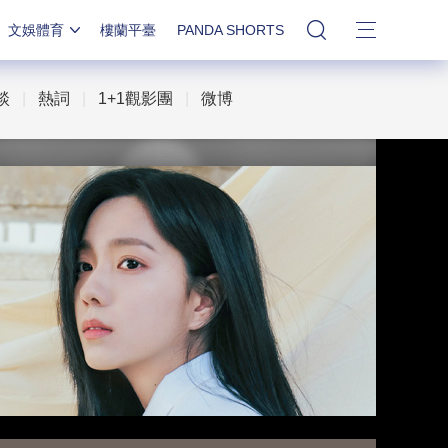
文娛體育
樓蘭平臺
PANDA SHORTS
站內搜索
談
|
熱詞
|
1+1觀影團
|
微博