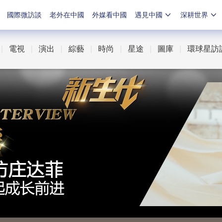
國際微訪談
老外在中國
外媒看中國
遇見中國
深耕世界
|
電視
|
演出
|
綜藝
|
時尚
|
星途
|
圖庫
|
環球星訪