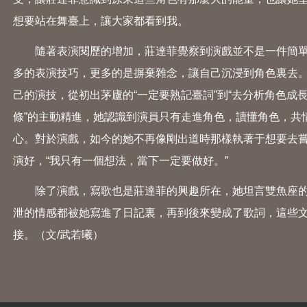
想要站在舞臺上，讓大家都看到我。
隨著表演閱歷的增加，莊達菲覺察到演戲並不是一件簡單的
多的表演技巧，更多的是摒棄雜念，讓自己沉浸到角色裏去。
己的演技，從初出茅廬的“一定要熟記臺詞”到“去分析角色成
條”的主動精進，她認識到演員只有走進角色，讀懂角色，共
心。對於演戲，如今的她不再像剛出道時那樣執著于想要去
演好，“我只有一個想法，當下一定要做好。”
除了演戲，寫歌也是莊達菲的興趣所在，她坦言雙魚座的
泄的情感都被她寫進了日記裏，再到後來變成了歌詞，這些
接。（文/武若曦）