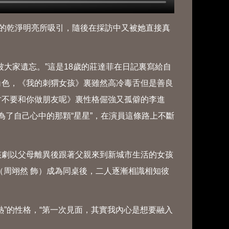
的乾淨明亮所吸引，隨後在採訪中又被她直接真
大家遺忘。”這是18歲的莊達菲在日記裏寫給自
角色，《我的刺猬女孩》裏雖然高冷毒舌但是善良
才不要和你做朋友呢》裏性格倔強又孤僻的李進
長為了自己心中的那顆“星星”，在演員這條路上不斷
劇以父母離異後跟著父親來到新城市生活的女孩
（周翊然 飾）成為同桌後，二人逐漸相識相知彼
”的性格，“第一次見面，其實我內心是想要融入