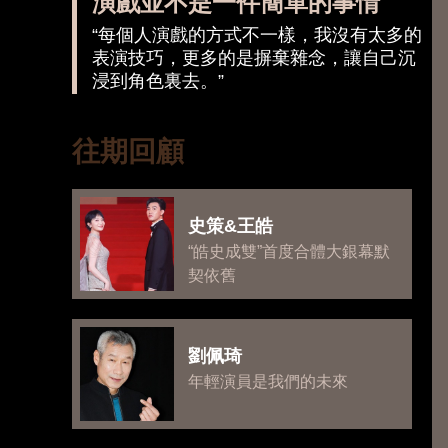
演戲並不是一件簡單的事情
“每個人演戲的方式不一樣，我沒有太多的
表演技巧，更多的是摒棄雜念，讓自己沉
浸到角色裏去。”
往期回顧
史策&王皓
“皓史成雙”首度合體大銀幕默
契依舊
劉佩琦
年輕演員是我們的未來