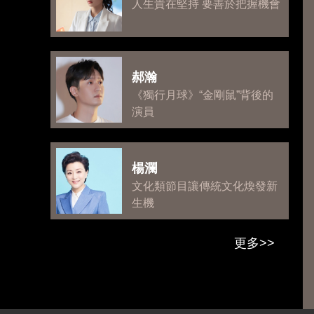
人生貴在堅持 要善於把握機會
郝瀚
《獨行月球》“金剛鼠”背後的
演員
楊瀾
文化類節目讓傳統文化煥發新
生機
更多>>