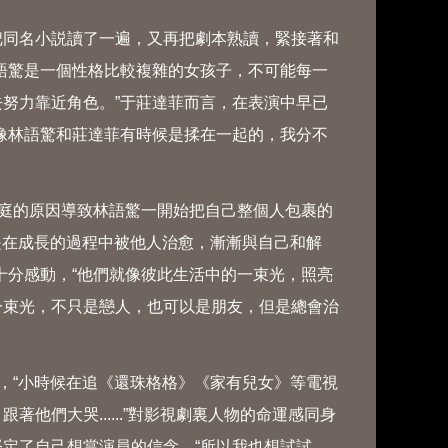
同名小説讀了一遍，又再把劇本熟讀，緊接著和
語驚是一個性格比較複雜的女孩子，不可能每一
努力靠近角色。”于莊達菲而言，在表演中早已
像林語驚和莊達菲有時候是揉在一起的，我分不
庭的原因導致林語驚一開始把自己整個人包裹的
但是在成長的過程中被他人治愈，漸漸與自己和解
十分感動，“他們就像彼此生活中的一束光，照亮
一束光，不只是戀人，也可以是朋友，但是總會治
，“小時候在追《還珠格格》《家有兒女》等電視
他們大哭......”對影視劇裏人物的命運感同身
定了自己想當演員的信念，“所以我也想試試，