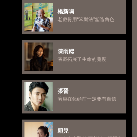
楊新鳴
老戲骨用“笨辦法”塑造角色
陳雨鍶
演戲拓展了生命的寬度
張晉
演員在鏡頭前一定要有自信
穎兒