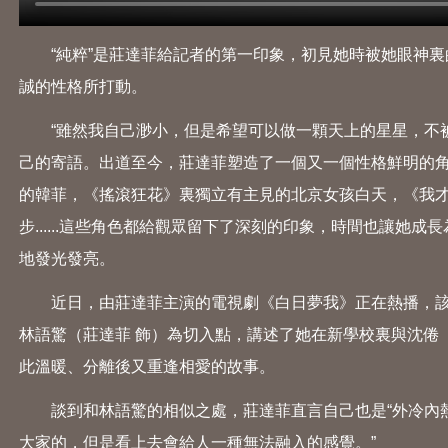
“純粹”是莊達菲給記者的第一印象，初見她時被她眼神裏
誠的性格所打動。
“雖然我自己渺小，但是希望可以做一顆天上的星星，不被
己的寄語。出道至今，莊達菲塑造了一個又一個性格鮮明的
的韓菲，《搖滾狂花》裏獨立有主見的北京女孩白天，《我
步......這些角色都給觀眾留下了深刻的印象，時間也讓她成
地發光發亮。
近日，由莊達菲主演的電視劇《白日夢我》正在熱播，該
林語驚（莊達菲 飾）為切入點，講述了她在新學校裏與沈倦
此溫暖、分離後又重逢相愛的故事。
談到和林語驚的相似之處，莊達菲直言自己也是“外冷內熱
大家的，但是看上去會給人一種無法融入的感覺。”