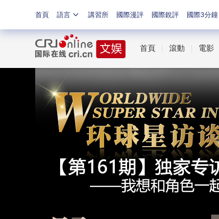
首頁
語言
講習所
國際漫評
國際銳評
國際3分鐘
首頁
|
滾動
|
電影