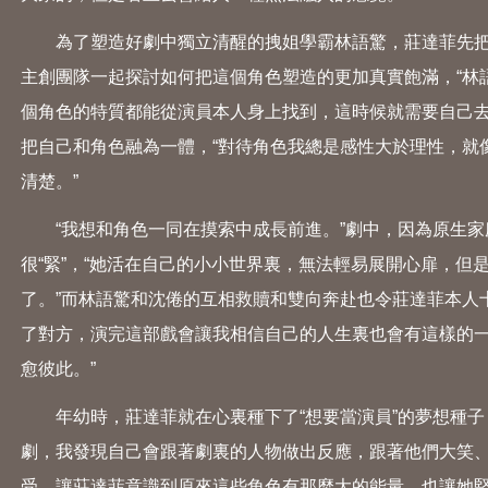
為了塑造好劇中獨立清醒的拽姐學霸林語驚，莊達菲先把
主創團隊一起探討如何把這個角色塑造的更加真實飽滿，“林
個角色的特質都能從演員本人身上找到，這時候就需要自己去
把自己和角色融為一體，“對待角色我總是感性大於理性，就
清楚。”
“我想和角色一同在摸索中成長前進。”劇中，因為原生家
很“緊”，“她活在自己的小小世界裏，無法輕易展開心扉，
了。”而林語驚和沈倦的互相救贖和雙向奔赴也令莊達菲本人
了對方，演完這部戲會讓我相信自己的人生裏也會有這樣的
愈彼此。”
年幼時，莊達菲就在心裏種下了“想要當演員”的夢想種子
劇，我發現自己會跟著劇裏的人物做出反應，跟著他們大笑、跟著
受，讓莊達菲意識到原來這些角色有那麼大的能量，也讓她堅