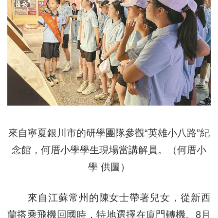
來自寧夏銀川市的研學團隊參觀“英雄小八路”紀
念館，何厝小學學生現場當講解員。（何厝小
學 供圖）
來自江蘇常州的陳女士帶著兒女，從新西
蘭搭乘飛機回國時，特地選擇在廈門轉機。8月