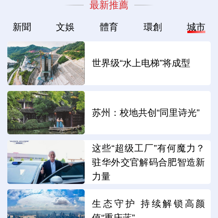
最新推薦
新聞
文娛
體育
環創
城市
世界级“水上电梯”将成型
苏州：校地共创“同里诗光”
这些“超级工厂”有何魔力？
驻华外交官解码合肥智造新
力量
生态守护 持续解锁高颜
值“重庆蓝”