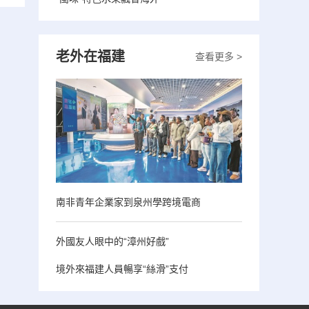
老外在福建
查看更多 >
南非青年企業家到泉州學跨境電商
外國友人眼中的“漳州好戲”
境外來福建人員暢享“絲滑”支付