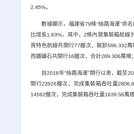
2.45%。
數據顯示，福建省79條“絲路海運”命名航
比增長1.63%。其中，2條內貿集裝箱航線共
貨特色航線共開行77艘次，裝卸596.332
西鐵礦石共開行16艘次，合計289.306萬噸
自2018年“絲路海運”開行以來，截至202
開行23926艘次，完成集裝箱吞吐量2806
14562艘次，完成集裝箱吞吐量1639.56