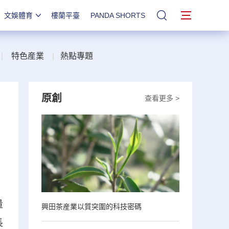
文娛體育
樓蘭平臺
PANDA SHORTS
站內搜索
|
特色産業
|
熱點專題
原創
查看更多 >
量
興田茶産業以質突圍的科技密碼
長