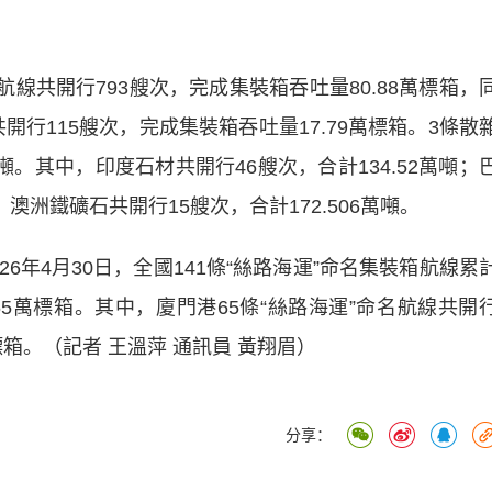
線共開行793艘次，完成集裝箱吞吐量80.88萬標箱，
開行115艘次，完成集裝箱吞吐量17.79萬標箱。3條散
萬噸。其中，印度石材共開行46艘次，合計134.52萬噸；
；澳洲鐵礦石共開行15艘次，合計172.506萬噸。
6年4月30日，全國141條“絲路海運”命名集裝箱航線累
.65萬標箱。其中，廈門港65條“絲路海運”命名航線共開
萬標箱。（記者 王溫萍 通訊員 黃翔眉）
分享：