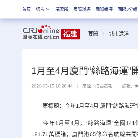
首頁
語言
講習所
國際漫評
國際銳評
國際3分鐘
要聞
|
城市遠洋
1月至4月廈門“絲路海運”
2026-05-15 10:28:44
來源：
海西晨報
編輯：
原標題：今年1月至4月 廈門“絲路海運”
今年1月至4月，“絲路海運”全國141
181.71萬標箱；廈門港65條命名航線共