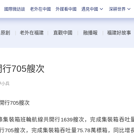
國際微訪談
老外在中國
外媒看中國
遇見中國
深耕世界
|
原創
|
老外在福建
|
直觀中國
|
融播報
|
福建好故事
開行705艘次
尹小兵
開行705艘次
條集裝箱班輪航線共開行1639艘次，完成集裝箱吞吐
開行705艘次，完成集裝箱吞吐量75.78萬標箱，同比增