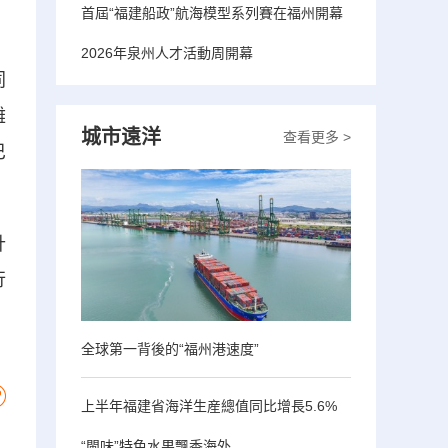
首屆“福建船政”航海模型系列賽在福州開幕
2026年泉州人才活動周開幕
同
雜
城市遠洋
查看更多 >
巴
計
行
全球第一背後的“福州港速度”
上半年福建省海洋生産總值同比增長5.6%
“閩味”特色水果飄香海外