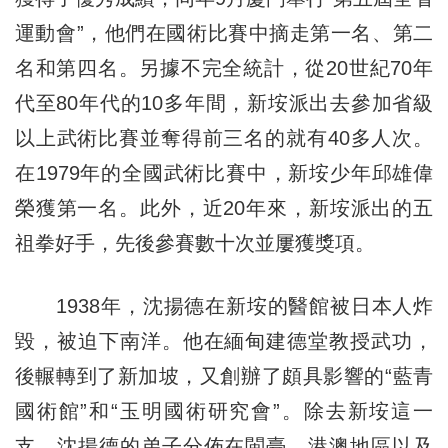
運動會”，他們在國術比賽中摘走第一名、第二
名和第四名。另據不完全統計，從20世紀70年
代至80年代的10多年間，新垵派出去參加省級
以上武術比賽並奪得前三名的就有40多人次。
在1979年的全國武術比賽中，新垵少年邱雄偉
榮獲第一名。此外，近20年來，新垵派出的五
祖拳好手，先後參賽數十次並屢獲獎項。
1938年，沈揚德在新垵的醫館被日本人炸
毀，被迫下南洋。他在緬甸建德堂教授武功，
後輾轉到了新加坡，又創辦了頗具影響的“藍青
國術館”和“玉明國術研究會”。除去新垵這一
支，沈揚德的弟子分佈在閩臺、港澳地區以及