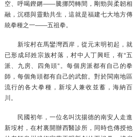
空、呼喝鏗鏘——騰挪閃轉間，剛勁與柔韌相
融，沉穩與靈動共生，這就是福建七大地方傳
統拳種之一——五祖拳。
新垵村在馬鑾灣西岸，從元末明初起，就
已形成邱姓宗族村落，村中人丁興旺，有“五
派、九房、四角頭”。每個房派都有自己的拳
師，每個角頭都有自己的武館。對於閩南地區
流行的各大拳種，新垵人兼收並蓄，海納百
川。
民國初年，一位名叫沈揚德的南安人走進
新垵村，在村裏開辦西醫診所，同時也傳授他