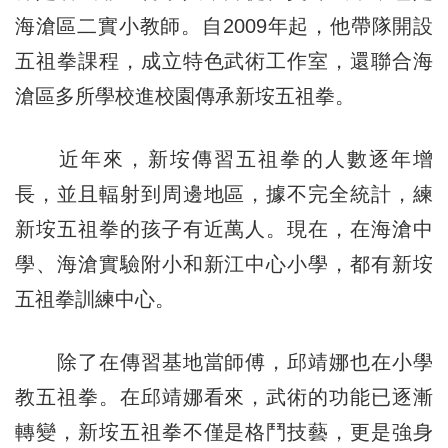
海滄區二實小教師。自2009年起，他帶隊開設
五祖拳課程，成立特色武術工作室，還聯合海
滄區多所學校進校園傳承新垵五祖拳。
近年來，新垵傳習五祖拳的人數逐年增
長，並且輻射到周邊地區，據不完全統計，練
新垵五祖拳的孩子有近萬人。現在，在海滄中
學、海滄實驗附小和新江中心小學，都有新垵
五祖拳訓練中心。
除了在傳習基地當師傅，邱靖娜也在小學
教五祖拳。在邱靖娜看來，武術的功能已逐漸
轉變，新垵五祖拳不僅是格鬥技藝，更是強身