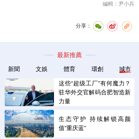
編輯：尹小兵
分享：
最新推薦
新聞
文娛
體育
環創
城市
这些“超级工厂”有何魔力？
驻华外交官解码合肥智造新
力量
生态守护 持续解锁高颜
值“重庆蓝”