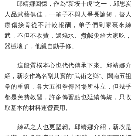
邱靖娜回憶，作為“新垵十虎”之一，邱思炭
人品武藝俱佳，一輩子不與人爭長論短，替人
療傷接骨從不計較報酬，弟子們到家裏來練
武，不但不收費，還燒水、煮鹹粥給大家吃，
器械壞了，他親自動手修。
這般質樸本心也代代傳承下來。邱靖娜介
紹，新垵作為名副其實的“武術之鄉”、閩南五祖
拳的重鎮，各大五祖拳傳習場所林立，但幾乎
都是免費教習，許多傳習點也延續傳統，只收
取基本的材料運營費用。
練武之人也更堅韌。邱靖娜介紹，新垵是