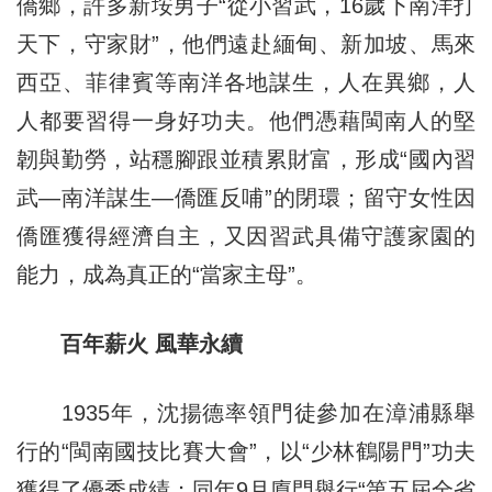
僑鄉，許多新垵男子“從小習武，16歲下南洋打
天下，守家財”，他們遠赴緬甸、新加坡、馬來
西亞、菲律賓等南洋各地謀生，人在異鄉，人
人都要習得一身好功夫。他們憑藉閩南人的堅
韌與勤勞，站穩腳跟並積累財富，形成“國內習
武—南洋謀生—僑匯反哺”的閉環；留守女性因
僑匯獲得經濟自主，又因習武具備守護家園的
能力，成為真正的“當家主母”。
百年薪火 風華永續
1935年，沈揚德率領門徒參加在漳浦縣舉
行的“閩南國技比賽大會”，以“少林鶴陽門”功夫
獲得了優秀成績；同年9月廈門舉行“第五屆全省