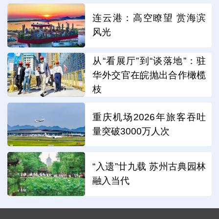
连云港：高空瞭望 赏海滨
风光
从“看展厅”到“谈落地”：驻
华外交官在皖抛出合作橄榄
枝
重庆机场2026年旅客吞吐
量突破3000万人次
“入遗”廿九载 苏州古典园林
融入当代