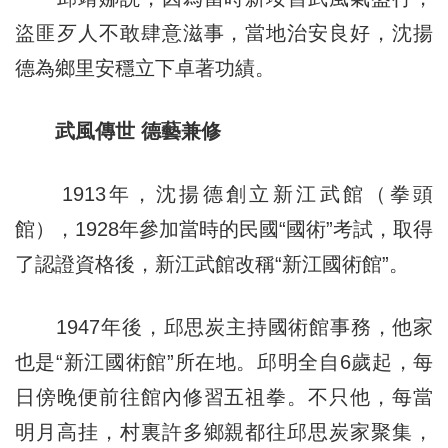
盜匪歹人不敢肆意滋事，當地治安良好，沈揚
德為鄉里安穩立下卓著功績。
武風傳世 德藝兼修
1913年，沈揚德創立新江武館（拳頭
館），1928年參加當時的民國“國術”考試，取得
了認證資格後，新江武館改稱“新江國術館”。
1947年後，邱思炭主持國術館事務，他家
也是“新江國術館”所在地。邱明全自6歲起，每
日傍晚便前往館內修習五祖拳。不只他，每當
明月高挂，村裏許多鄉親都往邱思炭家聚集，