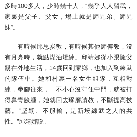
多時100多人，少時幾十人，“幾乎人人習武，
家裏是父子、父女，場上就是師兄弟、師兄
妹”。
有時候邱思炭教，有時候其他師傅教，沒
有月亮時，就點煤油燈練。邱靖娜從小跟隨父
親在外地生活，14歲回到家鄉，也加入到練武
的隊伍中。她和村裏一名女生組隊，互相對
練，拳腳往來，一不小心沒守住中門，就被打
得鼻青臉腫，她就回去琢磨請教，不斷提高技
藝。“堅韌、不服輸，是新垵練武之人的共
性。”邱靖娜説。