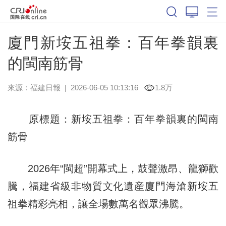
廈門新垵五祖拳：百年拳韻裏
的閩南筋骨
來源：
福建日報
|
2026-06-05 10:13:16
1.8万
原標題：新垵五祖拳：百年拳韻裏的閩南
筋骨
2026年“閩超”開幕式上，鼓聲激昂、龍獅歡
騰，福建省級非物質文化遺産廈門海滄新垵五
祖拳精彩亮相，讓全場數萬名觀眾沸騰。