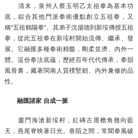
清末，泉州人蔡玉明乙太祖拳為基本功
底，綜合其他門派拳術優點創立五祖拳，又
稱“五祖鶴陽拳”。其弟子沈揚德到新垵傳授五祖
拳，從此五祖拳在新垵村開始流傳、繼承、發
展。它融匯多種拳術精髓，剛柔並濟、內外一
體。這份拳法底蘊，歷經百年代代傳承，拳韻
風骨裏，藏著閩南人質樸堅韌、內外兼修的品
性。
融匯諸家 自成一脈
廈門海滄新垵村，紅磚古厝檐角翹向藍
天，燕尾脊映著日光。巷陌之間，常聞拳風破