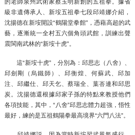
的老師泉州武術家蔡玉明新創的五祖拳。據省
級非遺傳承人、新垵五祖拳七段邱靖娜介紹，
沈揚德在新垵開設“鶴陽堂拳館”，憑藉高超的武
藝，逐漸統一全村五六個角頭武館，訓練出聲
震閩南武林的“新垵十虎”。
這“新垵十虎”，分別為：邱思志（八舍）、
邱劍剛（烏鐵師）、邱衡煌、何蘇武、邱加
注、邱繼仕、邱天乞、蔡瑞全、葉峇連和邱思
炭。沈揚德還根據邱家子孫的特點來教授他們
各項技能，其中，“八舍”邱思志體力超強，悟性
最好，練的是五祖鶴陽拳最高境界“六門八法”。
邱靖娜説，因為當時新垵習武風氣盛行，