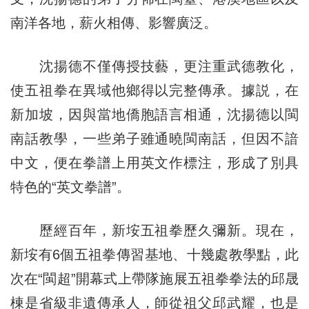
南洋各地，薪火相傳、影響廣泛。
沈揚德不僅傳授技藝，更注重武德教化，
使五祖拳在異域他鄉得以完整傳承。據説，在
新加坡，因與當地僑胞語言相通，沈揚德以閩
南話教學，一些弟子雖通曉閩南話，但因不諳
中文，便在拳譜上用英文作標注，形成了別具
特色的“英文拳譜”。
歷經百年，新垵五祖拳歷久彌新。現在，
新垵有6個五祖拳傳習基地、十幾處教學點，此
次在“閩超”開幕式上帶隊施展五祖拳拳法的邱晟
棟是省級非遺傳承人，師從祖父邱武耀，也是