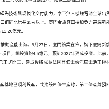
。”廈企海辰儲能聯合創始人、總裁王鵬程透露。
先技術與規模化交付能力，拿下無人機鋰電池全球出
出口值同比增長35%以上。廈門金旅客車持續發力高端新
2.26億元。
動産能出海。6月27日，廈門鎢業宣佈，旗下廈鎢新
項目，總投資約4.5億元，預計2027年建成投産。此前
已正式開工，建成後將成為法國首個電動汽車電池正極
基地已順利投産，共建設四條生産線，第二條産線預