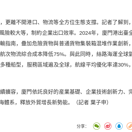
更離不開港口、物流等全方位生態支撐。記者了解到
風險較大等，制約企業出口效率。2024年，廈門港出臺
輸指南，疊加危險貨物與普通貨物集裝箱混堆作業創新
航次物流綜合成本降低75%。與此同時，絲路海運全球
多種船型，服務區域遍及全球，航線平均優化率達30%
擴容，廈門依託良好的産業基礎、企業技術創新力、
海體系，釋放外貿增長新勢能。（記者 葉子申）
分享：