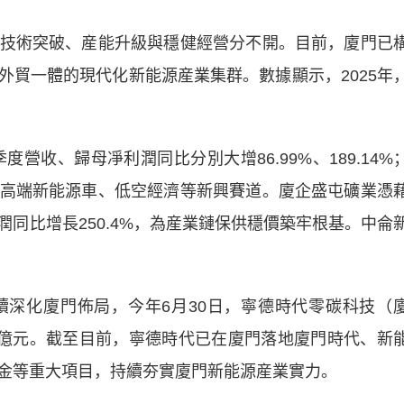
術突破、産能升級與穩健經營分不開。目前，廈門已
外貿一體的現代化新能源産業集群。數據顯示，2025年
收、歸母凈利潤同比分別大增86.99%、189.14%
高端新能源車、低空經濟等新興賽道。廈企盛屯礦業憑
同比增長250.4%，為産業鏈保供穩價築牢根基。中侖
化廈門佈局，今年6月30日，寧德時代零碳科技（
0億元。截至目前，寧德時代已在廈門落地廈門時代、新
金等重大項目，持續夯實廈門新能源産業實力。