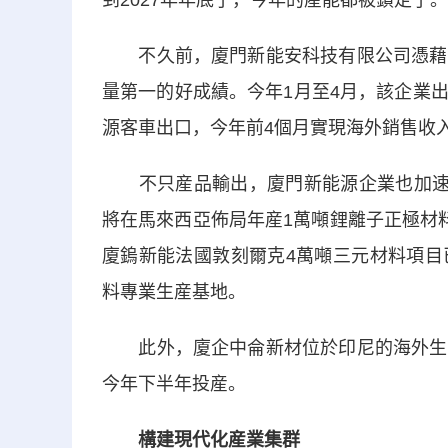
到2027年年底了，今年的産能都被鎖定了
不久前，廈門新能安科技有限公司憑藉領
量第一的好成績。今年1月至4月，該企業
源客車出口，今年前4個月實現海外銷售收入1
不只産品輸出，廈門新能源企業也加速推
將在馬來西亞佈局年産1萬噸鋰離子正極材料
廈鎢新能法國敦刻爾克4萬噸三元材料項目
料專業生産基地。
此外，廈企中侖新材位於印尼的海外生産
今年下半年投産。
構建現代化産業集群