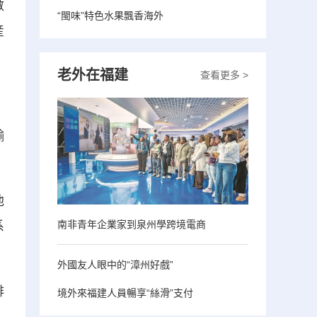
數
“閩味”特色水果飄香海外
産
老外在福建
查看更多 >
輸
池
南非青年企業家到泉州學跨境電商
系
外國友人眼中的“漳州好戲”
排
境外來福建人員暢享“絲滑”支付