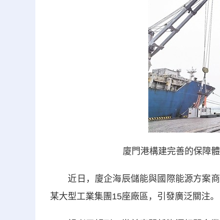
廈門港構建完善的保障體
近日，廈企海辰儲能與國際能源方案商Tur
某大型工業集團15座廠區，引發廣泛關注。