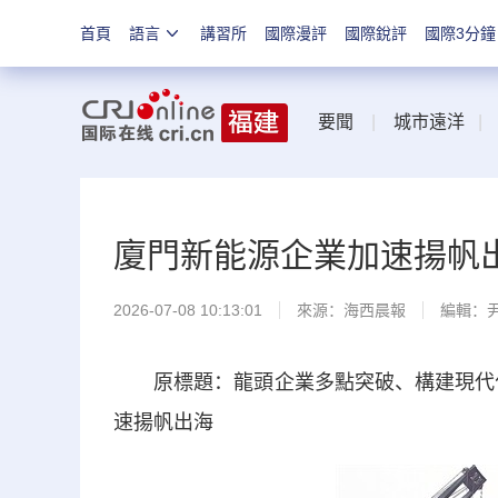
首頁
語言
講習所
國際漫評
國際銳評
國際3分鐘
要聞
|
城市遠洋
廈門新能源企業加速揚帆
2026-07-08 10:13:01
來源：
海西晨報
編輯：
原標題：龍頭企業多點突破、構建現代化
速揚帆出海