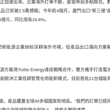
加速出海，企業海外訂單不斷、産能佈局多點開花。
已突破2.5萬標箱；今年前4個月，廈門出口“新三樣”
億元，同比增長16.6%。
新能源企業紛紛深耕海外市場，從産品出口邁向方案
商Turbo Energy達成戰略合作，雙方攜手打造電
，開創歐洲工業低碳智慧化用能新模式，目前首批21台儲能
産品覆蓋全球40多個國家和地區。“我們的訂單已經