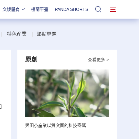
文娛體育
樓蘭平臺
PANDA SHORTS
站內搜索
|
特色産業
|
熱點專題
原創
查看更多 >
加
興田茶産業以質突圍的科技密碼