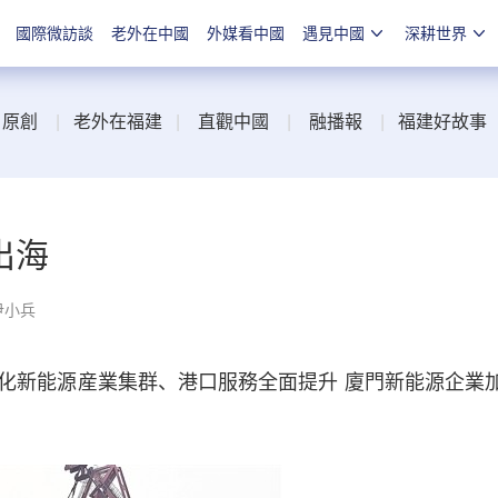
國際微訪談
老外在中國
外媒看中國
遇見中國
深耕世界
|
原創
|
老外在福建
|
直觀中國
|
融播報
|
福建好故事
出海
尹小兵
新能源産業集群、港口服務全面提升 廈門新能源企業