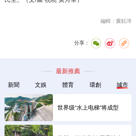
編輯：竇鈺沛
分享：
最新推薦
新聞
文娛
體育
環創
城市
世界级“水上电梯”将成型