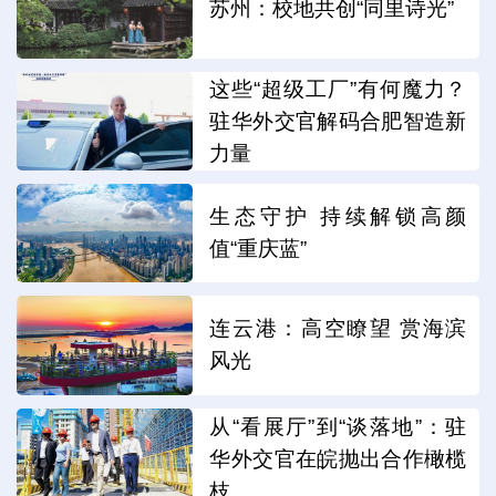
苏州：校地共创“同里诗光”
这些“超级工厂”有何魔力？
驻华外交官解码合肥智造新
力量
生态守护 持续解锁高颜
值“重庆蓝”
连云港：高空瞭望 赏海滨
风光
从“看展厅”到“谈落地”：驻
华外交官在皖抛出合作橄榄
枝