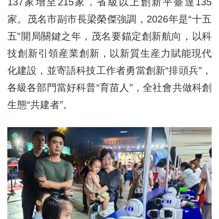
137家增至215家，省級以上創新平臺達135
家。茂名市副市長梁榮傑強調，2026年是“十五
五”開局關鍵之年，茂名要錨定創新航向，以科
技創新引領産業創新，以新質生産力賦能現代
化建設，並寄語科技工作者勇當創新“排頭兵”，
各級各部門當好科普“育苗人”，全社會共做科創
生態“共建者”。