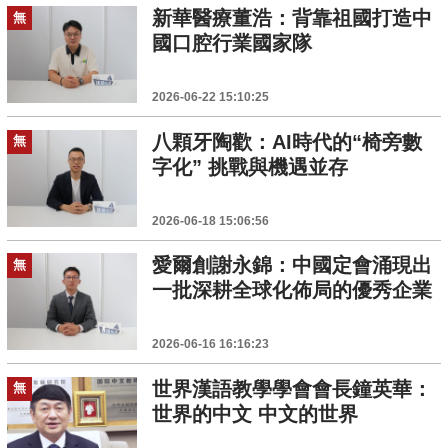
新華醫療董浩：背靠祖國打造中
無
國口腔行業國家隊
2026-06-22 15:10:25
八顆牙陶歡：AI時代的“椅旁數
無
字化” 挑戰與機遇並存
2026-06-18 15:06:56
愛爾創謝永錦：中國定會涌現出
無
一批深耕全球化佈局的優秀企業
2026-06-16 16:16:23
世界漢語教學學會會長鐘英華：
無
世界的中文 中文的世界