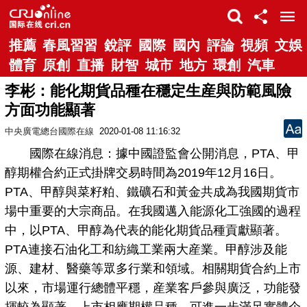
推薦
春風習習
銳評
國際
國內
評論
視頻
文娛
體育
原創
直播
財智
城市
地方
環創
汽車
李彬：能化期貨品種在穩定生産與防範風險
方面功能顯著
中央廣電總台國際在線
2020-01-08 11:16:32
國際在線消息：據中國證監會公開消息，PTA、甲
醇期權合約正式掛牌交易時間為2019年12月16日。
PTA、甲醇與菜籽粕、鐵礦石和黃金共成為我國期貨市
場中重要的大宗商品。在我國邁入能源化工強國的過程
中，以PTA、甲醇為代表的能化期貨品種貢獻顯著。
PTA連接石油化工和紡織工業兩大産業。甲醇涉及能
源、建材、醫藥等眾多行業和領域。相關期貨合約上市
以來，市場運行總體平穩，産業客戶參與廣泛，功能發