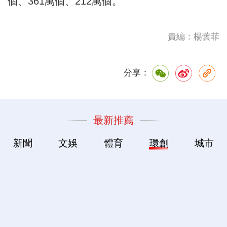
個、361萬個、212萬個。
責編：楊蕓菲
分享：
最新推薦
新聞
文娛
體育
環創
城市