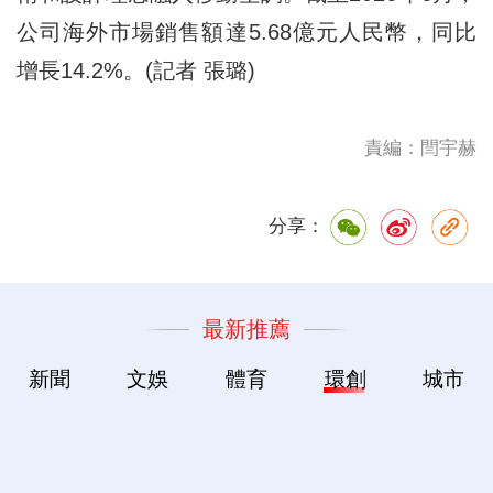
公司海外市場銷售額達5.68億元人民幣，同比
增長14.2%。(記者 張璐)
責編：閆宇赫
分享：
最新推薦
新聞
文娛
體育
環創
城市