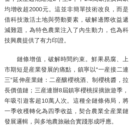
均增收超2000元。這並非簡單技術改良，而是
借科技激活土地與勞動要素，破解邊際收益遞
減難題，為特色農業注入了內生動力，也為科
技興農提供了有力印證。
鏈條增值，破解時間約束。鮮果易腐、上
市期短是産業發展的痛點，鎮寧以“一産接二連
三”延伸産業鏈：二産釀櫻桃酒、制櫻桃醬，拉
長價值鏈；三産連辦8屆鎮寧櫻桃採摘旅遊季，
年吸引遊客超10萬人次。這種全鏈條佈局，將
一季收穫轉化為四季收益，契合農業全産業鏈
發展邏輯，與多地農旅融合實踐形成呼應。