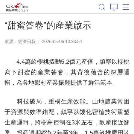
“甜蜜答卷”的産業啟示
來源：
經濟日報
|
2026-05-06 10:33:54
4.4萬畝櫻桃撬動5.2億元産值，鎮寧以櫻桃
寫下甜蜜的産業答卷，其背後蘊含的深層邏
輯，為各地鄉村産業振興提供了鮮活範本。
科技破局，重構生産效能。山地農業常困
于資源與效率錯配，鎮寧以矮化密植技術重塑
生産邏輯，將樹高控制在3米左右，畝産接近翻
番，投産週期縮短2年至3年，1.5萬畝推廣田畝