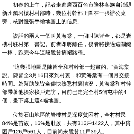
初春的上午，記者走進廣西百色市隆林各族自治縣
新州鎮岩樓村村部時，幾位村幹部正圍在一張辦公桌
旁，核對幾張手繪地圖上的信息。
説話的兩人一個叫黃海棠，一個叫陳皆全，都是岩
樓村駐村第一書記。前者即將離任，後者將接過這關鍵
一棒，跑完今年這段脫貧摘帽路程。
“這幾張地圖是陳皆全和村幹部一起畫的。”黃海棠
説。陳皆全3月16日來到村裏，和黃海棠有一個月交接
時間。為幫助陳皆全儘快熟悉村裏情況，黃海棠和村幹
部帶著他挨家挨戶走訪，目前已走完全村5個屯中的4
個，畫下桌上這4幅地圖。
位於石山地區的岩樓村是深度貧困村，全村村民
84%是苗族，16%是壯族，共有316戶1422人，其中貧
困戶126戶561人，目前尚未脫貧11戶39人。