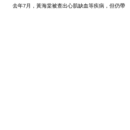
去年7月，黃海棠被查出心肌缺血等疾病，但仍帶
病工作。考慮到她的身體狀況，她所在的百色市發展改
革委派出“80後”陳皆全接替任期結束的她。“脫貧攻堅
已到衝刺階段，陳書記年輕又踏實，一定能完成好這個
任務。”黃海棠説。
面對黃海棠和村民的期待，陳皆全信心十足。“一
個是産業，一個是水源，這兩個任務我都要接替黃書記
好好幹下去。”他説，等水龍頭通水那一天，要邀請黃
書記回來看看。説著，兩位第一書記相視而笑，就像是
一份約定。
2020年春天，這個深度貧困村的一場特殊“接力”，
是使命的傳遞，更是信念的堅守——儘管脫貧攻堅工作
仍然艱巨，但這場戰役的全面勝利，一定會如期來臨。
（完）