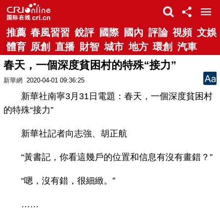
推薦
春風習習
銳評
國際
國內
評論
視頻
文娛
體育
原創
直播
財智
城市
地方
環創
汽車
春天，一個深度貧困村的特殊“接力”
新華網
2020-04-01 09:36:25
新華社南寧3月31日電題：春天，一個深度貧困村
的特殊“接力”
新華社記者向志強、胡正航
“黃書記，你看這幾戶的位置和信息有沒有畫錯？”
“嗯，沒有錯，很細緻。”
……