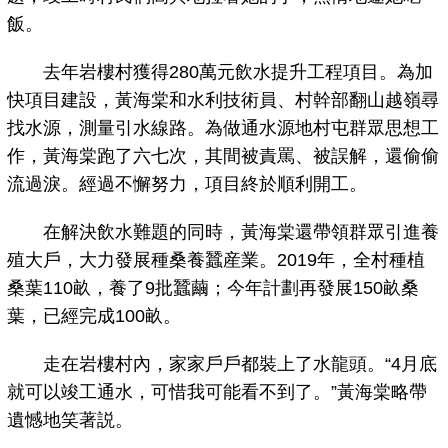
飯。
去年岩樓村獲得280萬元飲水提升工程項目。為加
快項目建設，黃海棠和水利技術員、村幹部翻山越嶺尋
找水源，測量引水線路。為做通水源地村屯群眾思想工
作，黃海棠跑了六七次，其間被責罵、被誤解，還偷偷
流過淚。經過不懈努力，項目終於順利開工。
在解決飲水難題的同時，黃海棠還帶領群眾引進養
殖大戶，大力發展種桑養蠶産業。2019年，全村種植
桑葉110畝，養了9批蠶繭；今年計劃再發展150畝桑
葉，已經完成100畝。
走在岩樓村內，家家戶戶都裝上了水龍頭。“4月底
就可以竣工通水，可惜我可能看不到了。”黃海棠略帶
遺憾地笑著説。