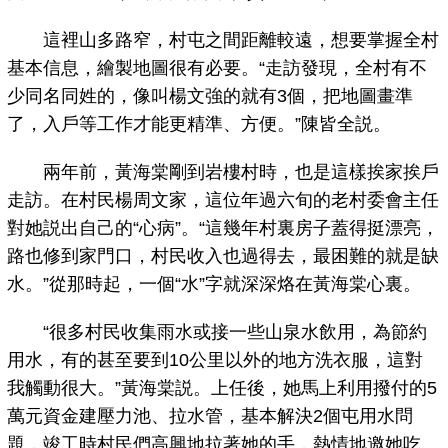
這裡山多路窄，村屯之間距離較遠，想要掌握全村
基本信息，繪製地圖很有必要。“走訪發現，全村有不
少同名同姓的，像叫楊文強的就有3個，把地圖畫準
了，入戶等工作才能更精準、方便。”陳皆全説。
兩年前，黃海棠剛到岩樓村時，也是這樣挨家挨戶
走訪。在村民楊周文家，這位年過六旬的老村委會主任
對她説出自己的“心病”。“這幾年村裏房子蓋得挺漂亮，
路也修到家門口，村民收入也過得去，最困難的就是缺
水。”從那時起，一個“水”字就深深烙在黃海棠心裏。
“很多村民收集雨水或接一些山泉水飲用，為節約
用水，有的甚至要到10公里以外的地方洗衣服，這對
我觸動很大。”黃海棠説。上任後，她馬上利用撥付的5
萬元資金建壓力池、拉水管，基本解決2個屯用水問
題，竣工時村民們高興地拉著她的手，熱情地邀她吃