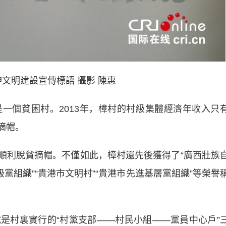
明建設宣傳標語 攝影 陳惠
個貧困村。2013年，樟村的村級集體經濟年收入只
貧摘帽。
就順利脫貧摘帽。不僅如此，樟村還先後獲得了“廣西壯族
黨組織”“貴港市文明村”“貴港市先進基層黨組織”等榮譽
村裏實行的“村黨支部——村民小組——黨員中心戶”