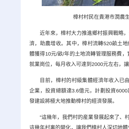
樟村村民在貴港市潤農生態
近年來，樟村大力推進鄉村振興戰略，通
濟，助農增收。其中，樟村流轉520畝土
體獲得10元/畝/年的土地流轉管理服務費，
就業崗位，每月收入可達到2000元左右，
目前，樟村的村級集體經濟年收入已由原來
企業，投資總額達3.6億元，計劃投資60
發建設將極大地推動樟村的經濟發展。
“這幾年，我們村的産業發展起來了、村
這幾年村裏的變化，讓我們樟村人深切地體