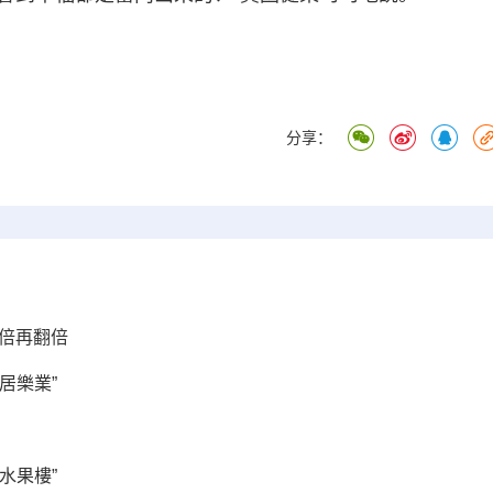
分享：
倍再翻倍
居樂業”
水果樓”