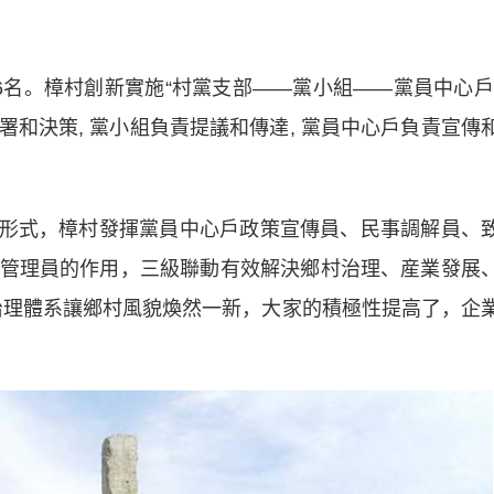
。樟村創新實施“村黨支部——黨小組——黨員中心戶
和決策, 黨小組負責提議和傳達, 黨員中心戶負責宣傳
形式，樟村發揮黨員中心戶政策宣傳員、民事調解員、
管理員的作用，三級聯動有效解決鄉村治理、産業發展
治理體系讓鄉村風貌煥然一新，大家的積極性提高了，企