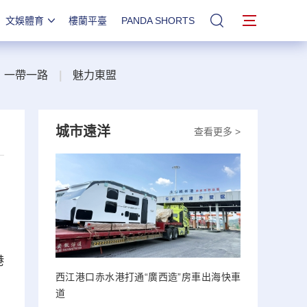
文娛體育
樓蘭平臺
PANDA SHORTS
站內搜索
一帶一路
|
魅力東盟
城市遠洋
查看更多 >
港
西江港口赤水港打通“廣西造”房車出海快車
道