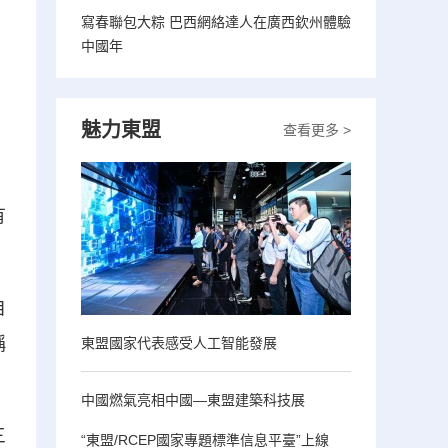
寫春聯包大粽 巴西網絡達人在廣西欽州體驗
中國年
魅力東盟
查看更多 >
有
自
稱
東盟國家代表感受人工智能發展
中國燃氣亮相中國—東盟建築科技展
三
“東盟/RCEP國家專題標準信息平臺”上線