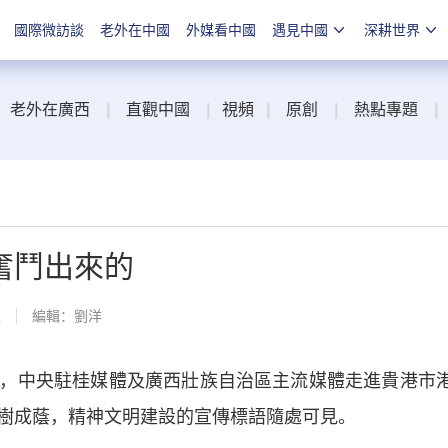
國際微訪談
老外在中國
外媒看中國
遇見中國
深耕世界
老外在廣西
|
直觀中國
|
視頻
|
原創
|
熱點專題
|
奮鬥出來的
線
編輯：劉洋
中央駐桂媒體及廣西壯族自治區主流媒體走進貴港市
樹成蔭，精神文明建設的宣傳標語隨處可見。