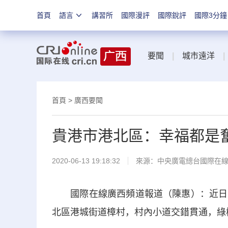
首頁
語言
講習所
國際漫評
國際銳評
國際3分鐘
要聞
|
城市遠洋
|
首頁
>
廣西要聞
貴港市港北區：幸福都是
2020-06-13 19:18:32
來源：
中央廣電總台國際在
國際在線廣西頻道報道（陳惠）：近日，
北區港城街道樟村，村內小道交錯貫通，綠