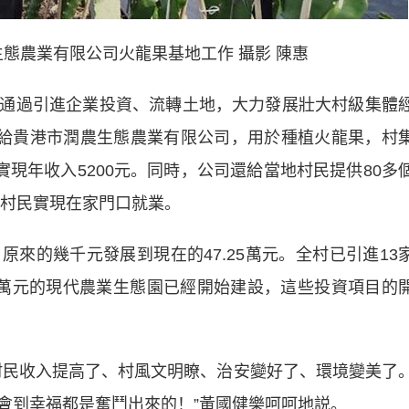
農業有限公司火龍果基地工作 攝影 陳惠
過引進企業投資、流轉土地，大力發展壯大村級集體
地給貴港市潤農生態農業有限公司，用於種植火龍果，村
實現年收入5200元。同時，公司還給當地村民提供80多
讓村民實現在家門口就業。
的幾千元發展到現在的47.25萬元。全村已引進13
00萬元的現代農業生態園已經開始建設，這些投資項目的
民收入提高了、村風文明瞭、治安變好了、環境變美了
會到幸福都是奮鬥出來的！”黃國健樂呵呵地説。