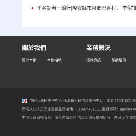
千名記者一線行|隆安縣布泉鄉巴香村：“羊倌”
關於我們
業務概況
關於本網
本網招聘
環球資訊
移動增值
中国互联网举报中心
违法和不良信息举报电话：010-67401009 举报邮
新闻从业人员职业道德监督电话：010-67401111 监督邮箱：jiancha@c
中国互联网视听节目服务自律公约
信息网络传播视听节目许可证 010200