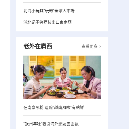
北海小玩具“玩轉”全球大市場
浦北妃子笑荔枝出口東南亞
老外在廣西
查看更多 >
在南寧嗦粉 這碗“越南風味”有點鮮
“欽州年味”吸引海外網友雲圍觀