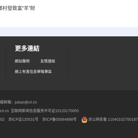
鄉村發致富“羊”財
更多連結
網站聲明
友情連結
網上有害信息舉報專區
箱：jubao@cri.cn
ri.cn 互联网新闻信息服务许可证10120170005
2 京ICP证120531号
京ICP备05064898号
京公网安备 1104010270018