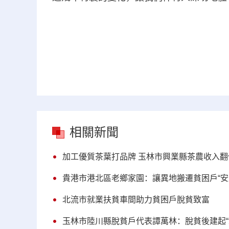
相關新聞
加工優質茶葉打品牌 玉林市興業縣茶農收入翻
貴港市港北區老鄉家園：讓異地搬遷貧困戶“安
北流市就業扶貧車間助力貧困戶脫貧致富
玉林市陸川縣脫貧戶代表譚萬林：脫貧後建起“