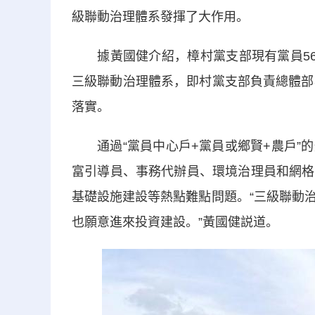
級聯動治理體系發揮了大作用。
據黃國健介紹，樟村黨支部現有黨員56名
三級聯動治理體系，即村黨支部負責總體部署
落實。
通過“黨員中心戶+黨員或鄉賢+農戶”的
富引導員、事務代辦員、環境治理員和網格
基礎設施建設等熱點難點問題。“三級聯動
也願意進來投資建設。”黃國健説道。