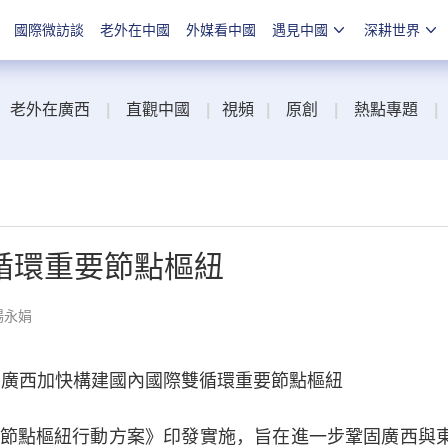
國際微訪談
老外在中國
外媒看中國
遇見中國
深耕世界
老外在廣西
|
直觀中國
|
視頻
|
原創
|
熱點專題
|
循環重要節點樞紐
楊永娟
廣西加快構建國內國際雙循環重要節點樞紐
點樞紐行動方案》印發實施，旨在進一步鞏固廣西與