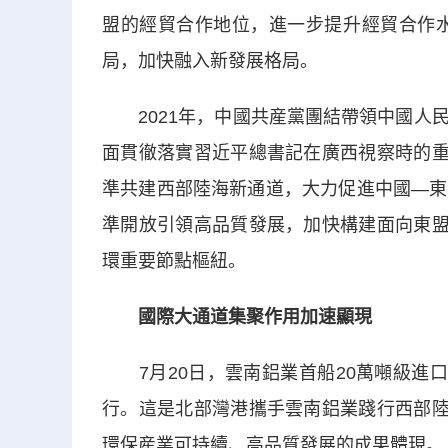
盟的經貿合作地位，進一步提升經貿合作水
局，加快融入新發展格局。
2021年，中國共産黨團結帶領中國人民
面貫徹落實習近平總書記在廣西視察時的重
準共建西部陸海新通道，大力促進中國—東
準開放引領高品質發展，加快構建面向東盟
環重要節點樞紐。
國際大通道集聚作用加速顯現
7月20日，雲南鋁業首船20萬噸級進口
行。這是北部灣港攜手雲南鋁業踐行西部陸
環保産業可持續、高品質發展的成果體現。