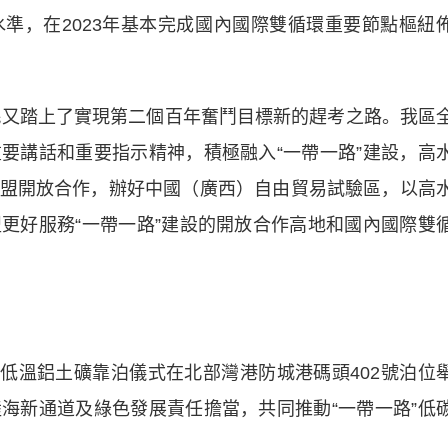
準，在2023年基本完成國內國際雙循環重要節點樞紐
又踏上了實現第二個百年奮鬥目標新的趕考之路。我區
要講話和重要指示精神，積極融入“一帶一路”建設，高
盟開放合作，辦好中國（廣西）自由貿易試驗區，以高
更好服務“一帶一路”建設的開放合作高地和國內國際雙
低溫鋁土礦靠泊儀式在北部灣港防城港碼頭402號泊位
海新通道及綠色發展責任擔當，共同推動“一帶一路”低