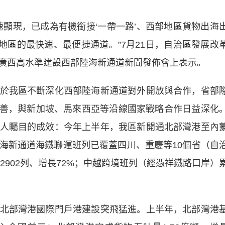
現，已成為有機銜接‘一帶一路’、西部地區貨物出海
地區的最快速、最便捷通道。”7月21日，自治區發展改
廣西高水準建設西部陸海新通道新聞發佈會上表示。
我區不斷深化西部陸海新通道對外開放與合作，省部
斷完善，與新加坡、馬來西亞等沿線國家戰略合作日益深化
人矚目的成效：今年上半年，我區新開通北部灣港至內
海新通道海鐵聯運班列已覆蓋四川、重慶等10個省（自
2902列、增長72%；中越跨境班列（經憑祥鐵路口岸）
部灣港國際門戶港建設突飛猛進。上半年，北部灣港