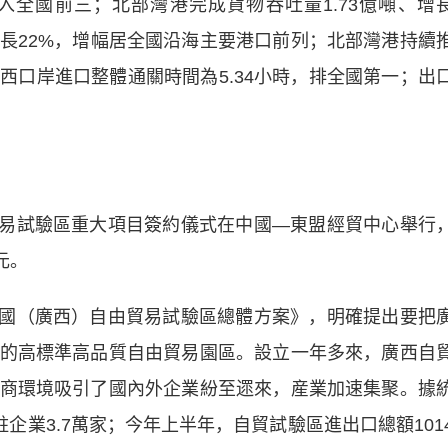
進入全國前三；北部灣港完成貨物吞吐量1.73億噸、增
、增長22%，增幅居全國沿海主要港口前列；北部灣港持續
西口岸進口整體通關時間為5.34小時，排全國第一；出
貿易試驗區重大項目簽約儀式在中國—東盟經貿中心舉行
元。
中國（廣西）自由貿易試驗區總體方案》，明確提出要把
的高標準高品質自由貿易園區。設立一年多來，廣西自
商環境吸引了國內外企業紛至遝來，産業加速集聚。據
企業3.7萬家；今年上半年，自貿試驗區進出口總額101