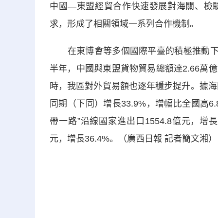
中國—東盟經貿合作快速發展對海關、檢
求，形成了相關領域一系列合作機制。
在東博會等多個國際平臺的積極推動下，
半年，中國與東盟貨物貿易總額達2.66
時，我區對外貿易額也逐年穩步提升。據海
同期（下同）增長33.9%，增幅比全國高6.
帶一路”沿線國家進出口1554.8億元，增長
元，增長36.4%。（廣西日報 記者簡文湘）