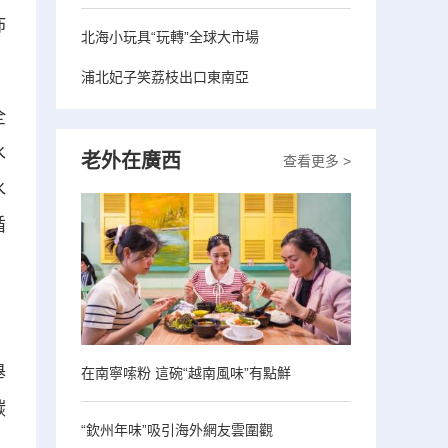
佈
北海小玩具“玩轉”全球大市場
浦北妃子笑荔枝出口東南亞
全
水
老外在廣西
查看更多 >
水
循
舉
在南寧嗦粉 這碗“越南風味”有點鮮
碳
“欽州年味”吸引海外網友雲圍觀