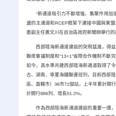
“新通道吸引力不斷增強，集聚作用加速顯
邊的主通道和RCEP框架下連接中國與東盟
委副主任黃文川在自治區政府新聞辦舉行的
西部陸海新通道建設的突飛猛進，得益於
聯席會議制度和“13+1”省際合作機制不
如今，高水準共建西部陸海新通道取得了令
古、湖南、寧夏海鐵聯運班列，目前西部陸
區、直轄市）36市71個站，上半年累計開行
計開行886列、增長51.2%。
作為西部陸海新通道建設的重要一環，北