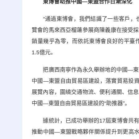
東博會助推中國—東盟合作日漸深化
“通過東博會，我們結識了一些客戶，也
覽會的馬來西亞榴蓮參展商陳義康在接受採
銷量幾乎為零，而依託東博會良好的平臺作
1.5億元。
把廣西南寧作為永久舉辦地的中國—東盟
中國—東盟自由貿易區建設，落實貿易投資
展覽內容，圍繞交通物流、便利通關、信息
中國—東盟自由貿易區建設的“助推器”。
據統計，已成功舉辦的17屆東博會共有9
推動中國—東盟戰略夥伴關係提升到更高水