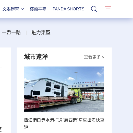
文娛體育
樓蘭平臺
PANDA SHORTS
站內搜索
一帶一路
|
魅力東盟
城市遠洋
查看更多 >
西江港口赤水港打通“廣西造”房車出海快車
道
東