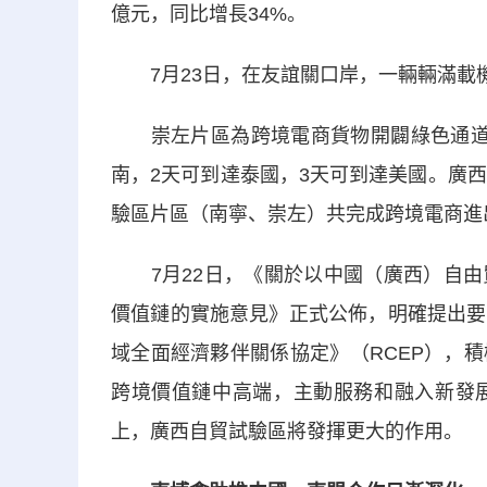
億元，同比增長34%。
7月23日，在友誼關口岸，一輛輛滿載
崇左片區為跨境電商貨物開闢綠色通道，
南，2天可到達泰國，3天可到達美國。廣
驗區片區（南寧、崇左）共完成跨境電商進出口
7月22日，《關於以中國（廣西）自由
價值鏈的實施意見》正式公佈，明確提出要
域全面經濟夥伴關係協定》（RCEP），
跨境價值鏈中高端，主動服務和融入新發
上，廣西自貿試驗區將發揮更大的作用。