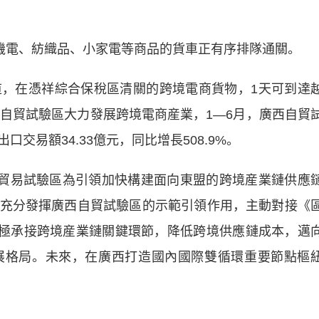
機電、紡織品、小家電等商品的貨車正有序排隊通關。
在憑祥綜合保稅區清關的跨境電商貨物，1天可到達
西自貿試驗區大力發展跨境電商産業，1—6月，廣西自貿
交易額34.33億元，同比增長508.9%。
貿易試驗區為引領加快構建面向東盟的跨境産業鏈供應
充分發揮廣西自貿試驗區的示範引領作用，主動對接《
積極承接跨境産業鏈關鍵環節，降低跨境供應鏈成本，邁
展格局。未來，在廣西打造國內國際雙循環重要節點樞