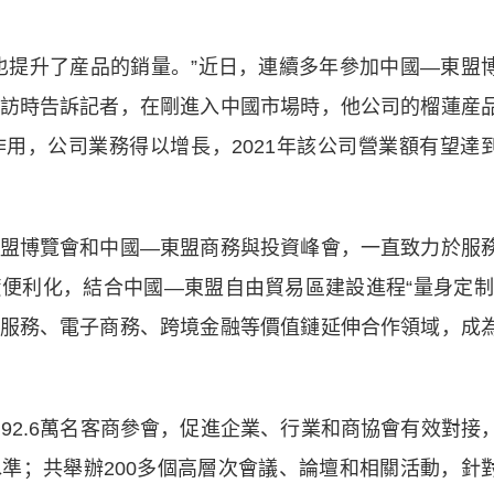
提升了産品的銷量。”近日，連續多年參加中國—東盟
訪時告訴記者，在剛進入中國市場時，他公司的榴蓮産
用，公司業務得以增長，2021年該公司營業額有望達
博覽會和中國—東盟商務與投資峰會，一直致力於服
便利化，結合中國—東盟自由貿易區建設進程“量身定制
服務、電子商務、跨境金融等價值鏈延伸合作領域，成
2.6萬名客商參會，促進企業、行業和商協會有效對接
準；共舉辦200多個高層次會議、論壇和相關活動，針