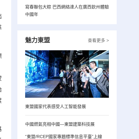
寫春聯包大粽 巴西網絡達人在廣西欽州體驗
中國年
出
革
魅力東盟
查看更多 >
際
。
蒙
治
累
東盟國家代表感受人工智能發展
中國燃氣亮相中國—東盟建築科技展
基
“東盟/RCEP國家專題標準信息平臺”上線