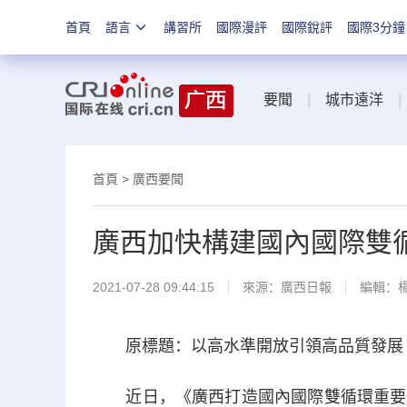
首頁
語言
講習所
國際漫評
國際銳評
國際3分鐘
要聞
|
城市遠洋
|
首頁
>
廣西要聞
廣西加快構建國內國際雙
2021-07-28 09:44:15
來源：
廣西日報
編輯：
原標題：以高水準開放引領高品質發展 
近日，《廣西打造國內國際雙循環重要節