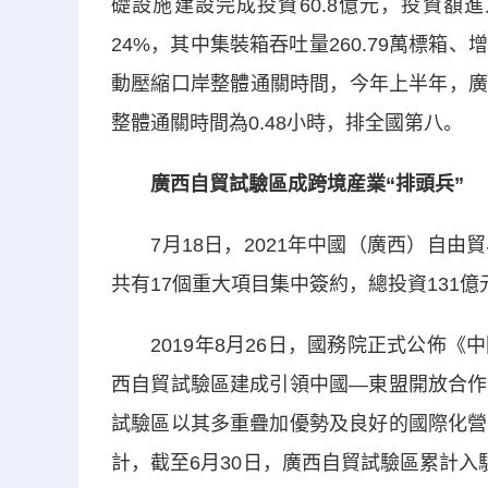
礎設施建設完成投資60.8億元，投資額
24%，其中集裝箱吞吐量260.79萬標箱
動壓縮口岸整體通關時間，今年上半年，廣
整體通關時間為0.48小時，排全國第八。
廣西自貿試驗區成跨境産業“排頭兵”
7月18日，2021年中國（廣西）自由
共有17個重大項目集中簽約，總投資131億
2019年8月26日，國務院正式公佈《
西自貿試驗區建成引領中國—東盟開放合作
試驗區以其多重疊加優勢及良好的國際化營
計，截至6月30日，廣西自貿試驗區累計入駐