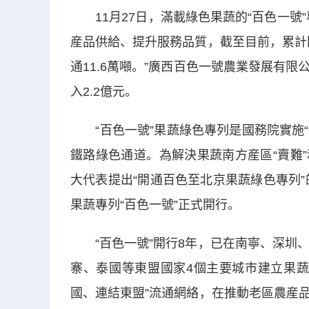
11月27日，滿載綠色果蔬的“百色一號
産品供給、提升服務品質，截至目前，累計開
通11.6萬噸。”廣西百色一號農業發展有
入2.2億元。
“百色一號”果蔬綠色專列是國務院實施“
鐵路綠色通道。為解決果蔬南方産區“賣難”
大代表提出“開通百色至北京果蔬綠色專列”
果蔬專列“百色一號”正式開行。
“百色一號”開行8年，已在南寧、深圳、
寨、泰國等東盟國家4個主要城市建立果蔬
國、連結東盟”流通網絡，在推動老區農産