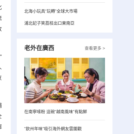
化
北海小玩具“玩轉”全球大市場
流
浦北妃子笑荔枝出口東南亞
收
老外在廣西
查看更多 >
”
人
京
埔
在南寧嗦粉 這碗“越南風味”有點鮮
全
揮
“欽州年味”吸引海外網友雲圍觀