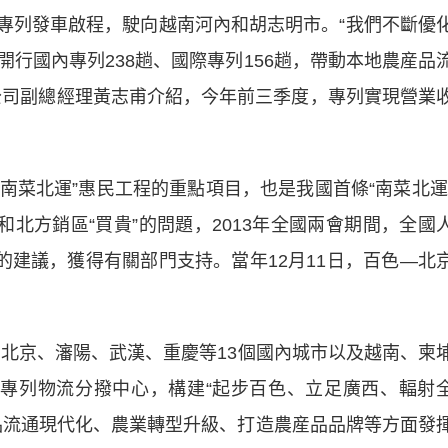
”專列發車啟程，駛向越南河內和胡志明市。“我們不斷優
行國內專列238趟、國際專列156趟，帶動本地農産品
限公司副總經理黃志甫介紹，今年前三季度，專列實現營業
南菜北運”惠民工程的重點項目，也是我國首條“南菜北運
和北方銷區“買貴”的問題，2013年全國兩會期間，全國
的建議，獲得有關部門支持。當年12月11日，百色—北
北京、瀋陽、武漢、重慶等13個國內城市以及越南、柬
專列物流分撥中心，構建“起步百色、立足廣西、輻射
品流通現代化、農業轉型升級、打造農産品品牌等方面發