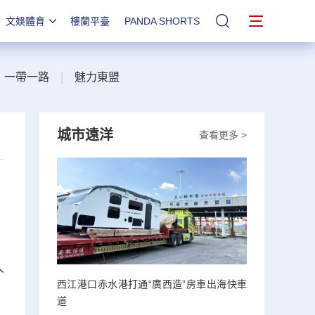
文娛體育
樓蘭平臺
PANDA SHORTS
站內搜索
一帶一路
|
魅力東盟
城市遠洋
查看更多 >
人
西江港口赤水港打通“廣西造”房車出海快車
道