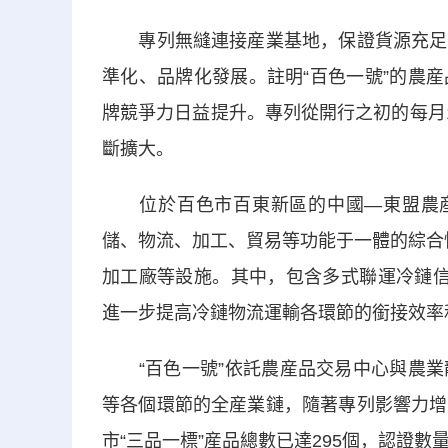
專列無縫連接産業基地，保證貨源充足，
準化、品牌化發展。註明“百色一號”的農
牌競爭力日益提升。專列從開行之初的每月
斷擴大。
位於百色市百東新區的中國—東盟農産品
儲、物流、加工、貿易等功能于一體的綜合
加工廠等設施。其中，包含多式聯運冷鏈信
進一步提高冷鏈物流運輸各環節的銜接效率
“百色一號”依託農産品交易中心與農業
等各個環節的全産業鏈，隨著專列影響力增
市“三品一標”産品總數已達295個，認證數