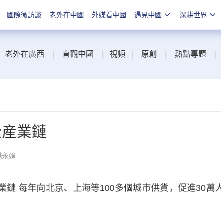
國際微訪談
老外在中國
外媒看中國
遇見中國
深耕世界
老外在廣西
|
直觀中國
|
視頻
|
原創
|
熱點專題
|
全産業鏈
楊永娟
鏈 每年向北京、上海等100多個城市供貨，促進30萬