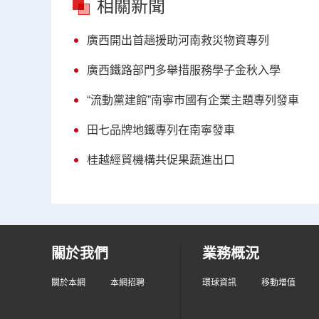
相關新聞
廣西開出首趟援助河南救災物資專列
廣西鐵路部門多舉措服務學子金秋入學
“流動黨建館”南寧市國有企業主題專列發車
田七品牌地鐵專列在南寧發車
桂越經貿機構共促果蔬進出口
關於我們
業務概況
關於本網
本網招聘
環球資訊
移動增值