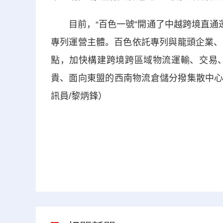
目前，“百色一號”開通了中越跨境直通運
專列運營主體。百色依託專列與龍頭企業、
點，加快構建跨境跨區域物流運輸、交易
貴、面向東盟的西南物流倉儲分撥集散中心
訊員/黎炳鋒）