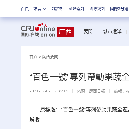
首頁
語言
講習所
國際漫評
國際銳評
國際3分鐘
要聞
|
城市遠洋
|
首頁
>
廣西要聞
“百色一號”專列帶動果蔬
2021-12-02 12:35:14
來源：
廣西日報
編輯：
原標題：“百色一號”專列帶動果蔬全産業
增收