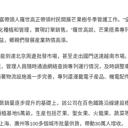
帶頭人羅世高正帶領村民開展芒果樹冬季管護工作。“
標準化種植和管理，實現訂單銷售。”羅世高説，芒果搭乘專
益，鄉親們發展産業熱情高漲。
能到達北京周邊批發市場，甚至走出國門送達越南市場
統，管理人員隨時通過網絡查詢專列運行情況，及時調整
隨著物流設施進一步完善，專列還運載電子産品、機電配
蔬銷量逐步提升的基礎上，該公司在百色鐵路沿線建設
作種植基地5萬畝，生産包括芒果、聖女果、火龍果、蔬菜
海、廣州等100多個城市批量供貨，帶動30萬人增收。