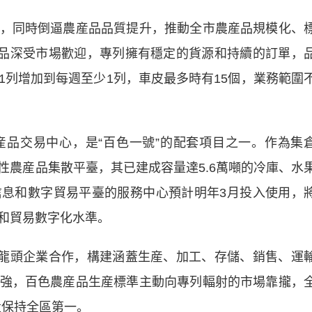
同時倒逼農産品品質提升，推動全市農産品規模化、
産品深受市場歡迎，專列擁有穩定的貨源和持續的訂單，
1列增加到每週至少1列，車皮最多時有15個，業務範圍
交易中心，是“百色一號”的配套項目之一。作為集
性農産品集散平臺，其已建成容量達5.6萬噸的冷庫、水
息和數字貿易平臺的服務中心預計明年3月投入使用，
和貿易數字化水準。
龍頭企業合作，構建涵蓋生産、加工、存儲、銷售、運
強，百色農産品生産標準主動向專列輻射的市場靠攏，
量保持全區第一。