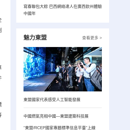
寫春聯包大粽 巴西網絡達人在廣西欽州體驗
中國年
全
列
魅力東盟
查看更多 >
。
車
件
東盟國家代表感受人工智能發展
標
等
中國燃氣亮相中國—東盟建築科技展
“東盟/RCEP國家專題標準信息平臺”上線