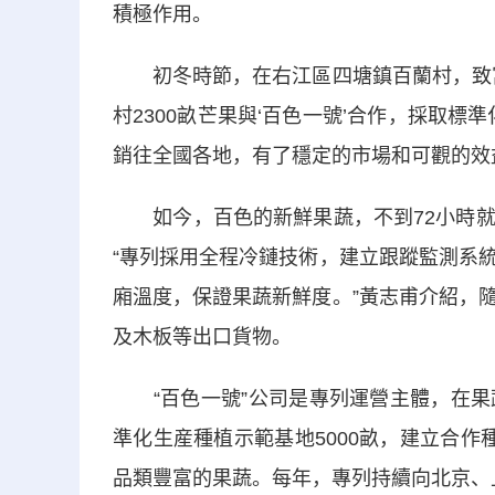
積極作用。
初冬時節，在右江區四塘鎮百蘭村，致富
村2300畝芒果與‘百色一號’合作，採取
銷往全國各地，有了穩定的市場和可觀的效
如今，百色的新鮮果蔬，不到72小時就
“專列採用全程冷鏈技術，建立跟蹤監測系
廂溫度，保證果蔬新鮮度。”黃志甫介紹，
及木板等出口貨物。
“百色一號”公司是專列運營主體，在果
準化生産種植示範基地5000畝，建立合
品類豐富的果蔬。每年，專列持續向北京、上