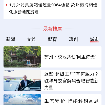
1月外貿集裝箱發運量9964標箱 欽州港海關優
化服務通關提速
最新推薦
新聞
文娛
體育
環創
城市
苏州：校地共创“同里诗光”
这些“超级工厂”有何魔力？
驻华外交官解码合肥智造新
力量
生态守护 持续解锁高颜