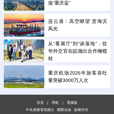
值“重庆蓝”
连云港：高空瞭望 赏海滨
风光
从“看展厅”到“谈落地”：驻
华外交官在皖抛出合作橄榄
枝
重庆机场2026年旅客吞吐
量突破3000万人次
首頁
|
導航
|
電腦版
中央廣播電視總台
國際在線
版權所有