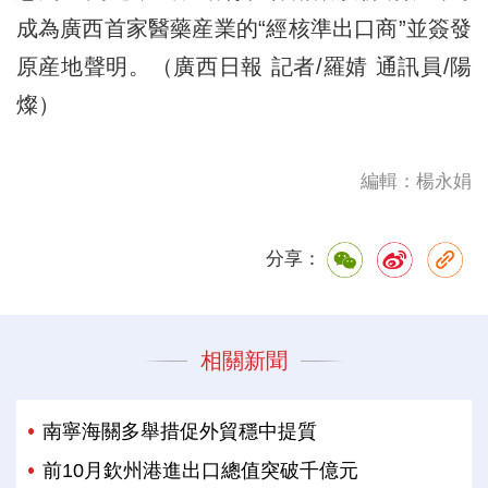
成為廣西首家醫藥産業的“經核準出口商”並簽發
原産地聲明。（廣西日報 記者/羅婧 通訊員/陽
燦）
編輯：楊永娟
分享：
相關新聞
南寧海關多舉措促外貿穩中提質
前10月欽州港進出口總值突破千億元