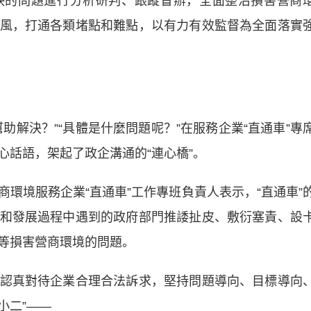
的問題進行分析研判、跟蹤督辦，全面整治損害營商
風，打通各類堵點和難點，以有力有效監督為全面落實
解決？”“具體是什麼問題呢？”在服務企業“直通車”專
心話語，架起了政企溝通的“連心橋”。
境服務企業“直通車”工作專班負責人表示，“直通車”
和發展過程中遇到的政府部門推諉扯皮、敷衍塞責、設
等損害營商環境的問題。
真對待企業合理合法訴求，堅持問題導向、目標導向
小二”——