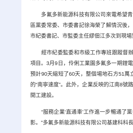
多氟多新能源科技有限公司來電希望青秀
區黨委常委、市委書記徐海榮了解情況後，
市紀委書記、市監委主任繆佃江多次到現場
經市紀委監委和市級工作專班跟蹤督辦，
項目。3月9日，伶俐工業園多氟多一期鋰
預計90天縮短了60天，整個場地石方51
的“南寧速度”。此外，企業反映的江南8號
開工建設。
“服務企業‘直通車’工作進一步暢通了黨
影。”多氟多新能源科技有限公司基建科科