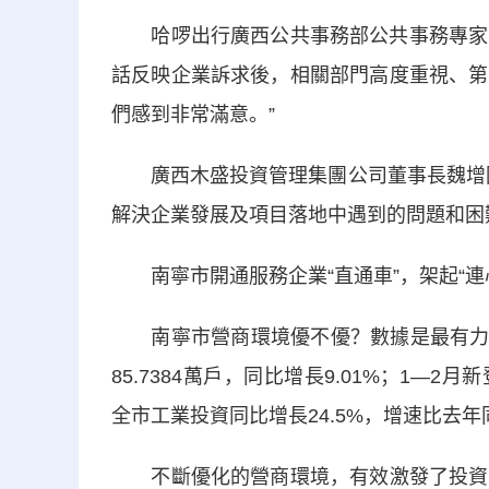
哈啰出行廣西公共事務部公共事務專家韋維
話反映企業訴求後，相關部門高度重視、第
們感到非常滿意。”
廣西木盛投資管理集團公司董事長魏增國認
解決企業發展及項目落地中遇到的問題和困
南寧市開通服務企業“直通車”，架起“連
南寧市營商環境優不優？數據是最有力的説
85.7384萬戶，同比增長9.01%；1—2月
全市工業投資同比增長24.5%，增速比去年同
不斷優化的營商環境，有效激發了投資者