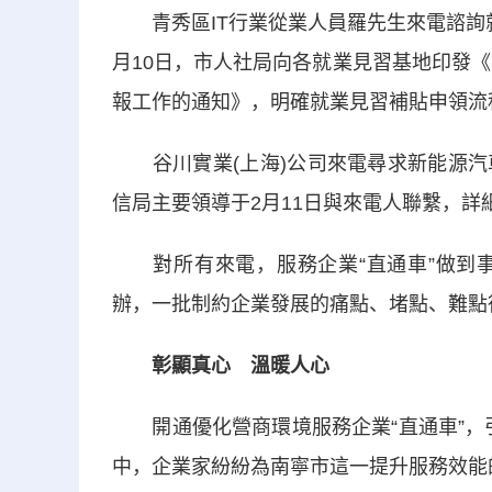
青秀區IT行業從業人員羅先生來電諮詢就
月10日，市人社局向各就業見習基地印發《
報工作的通知》，明確就業見習補貼申領流
谷川實業(上海)公司來電尋求新能源汽
信局主要領導于2月11日與來電人聯繫，
對所有來電，服務企業“直通車”做到事
辦，一批制約企業發展的痛點、堵點、難點
彰顯真心 溫暖人心
開通優化營商環境服務企業“直通車”，引
中，企業家紛紛為南寧市這一提升服務效能