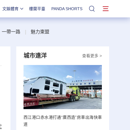
文娛體育
樓蘭平臺
PANDA SHORTS
站內搜索
一帶一路
|
魅力東盟
城市遠洋
查看更多 >
西江港口赤水港打通“廣西造”房車出海快車
道
代