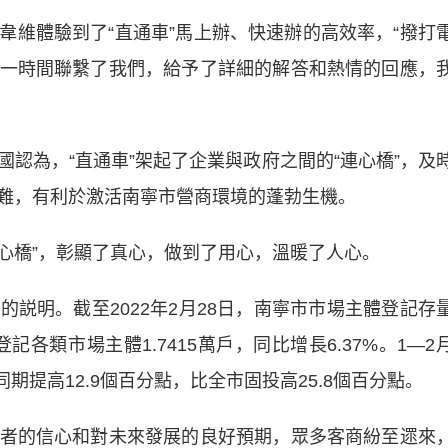
體驗到了“直通車”馬上辦、快速辦的高效率，“撥打
一時間聯繫了我們，給予了詳細的解答和熱情的回應，
為，“直通車”架起了企業與政府之間的“連心橋”，及
難，有利於激活南寧市營商環境的蓬勃生機。
心橋”，彰顯了真心，做到了用心，溫暖了人心。
明。截至2022年2月28日，南寧市市場主體登記存
新登記各類市場主體1.7415萬戶，同比增長6.37%。1—2
期提高12.9個百分點，比全市固投高25.8個百分點。
的信心和對未來發展的良好預期，眾多客商紛至遝來