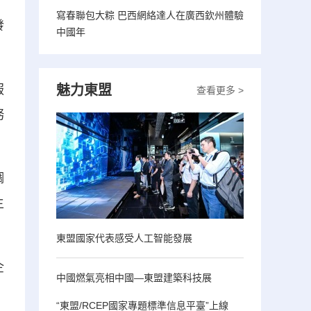
寫春聯包大粽 巴西網絡達人在廣西欽州體驗
發
中國年
魅力東盟
服
查看更多 >
務
調
主
東盟國家代表感受人工智能發展
企
中國燃氣亮相中國—東盟建築科技展
“東盟/RCEP國家專題標準信息平臺”上線