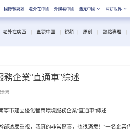
國際微訪談
老外在中國
外媒看中國
遇見中國
深耕世界
老外在廣西
|
直觀中國
|
視頻
|
原創
|
熱點專題
|
務企業“直通車”綜述
楊永娟
南寧市建立優化營商環境服務企業“直通車”綜述
幹部這麼重視，我真的非常驚喜，也很滿意！”一名企業