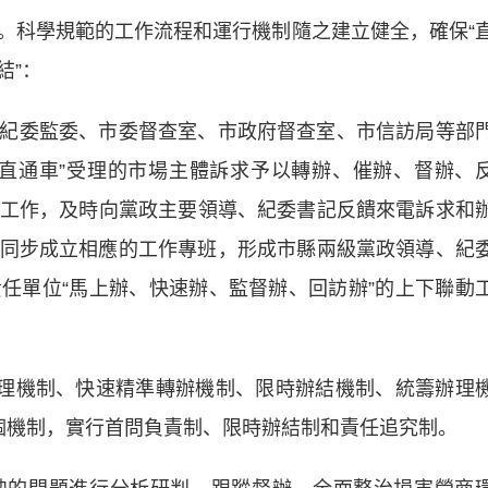
科學規範的工作流程和運行機制隨之建立健全，確保“
結”：
委監委、市委督查室、市政府督查室、市信訪局等部
直通車”受理的市場主體訴求予以轉辦、催辦、督辦、
通報”工作，及時向黨政主要領導、紀委書記反饋來電訴求和
同步成立相應的工作專班，形成市縣兩級黨政領導、紀
任單位“馬上辦、快速辦、監督辦、回訪辦”的上下聯動
理機制、快速精準轉辦機制、限時辦結機制、統籌辦理
個機制，實行首問負責制、限時辦結制和責任追究制。