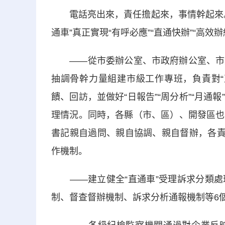
電話亮出來，責任擔起來，事情幹起來。
通車”真正實現“有呼必應”“直通快辦”“高效辦
——從市委辦公室、市政府辦公室、市紀
抽調骨幹力量組建市級工作專班，負責對“
饋、回訪，並做好“日報告”“周分析”“月
理情況。同時，各縣（市、區）、開發區也
書記親自過問、親自協調、親自督辦，各責
作機制。
——建立健全“直通車”受理訴求分類處
制、督查督辦機制、訴求分析通報機制等6