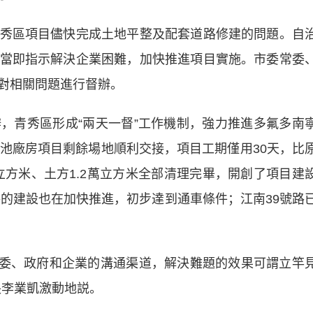
區項目儘快完成土地平整及配套道路修建的問題。自
當即指示解決企業困難，加快推進項目實施。市委常委
對相關問題進行督辦。
青秀區形成“兩天一督”工作機制，強力推進多氟多南
電池廠房項目剩餘場地順利交接，項目工期僅用30天，比
萬立方米、土方1.2萬立方米全部清理完畢，開創了項目建
路的建設也在加快推進，初步達到通車條件；江南39號路
委、政府和企業的溝通渠道，解決難題的效果可謂立竿
長李業凱激動地説。