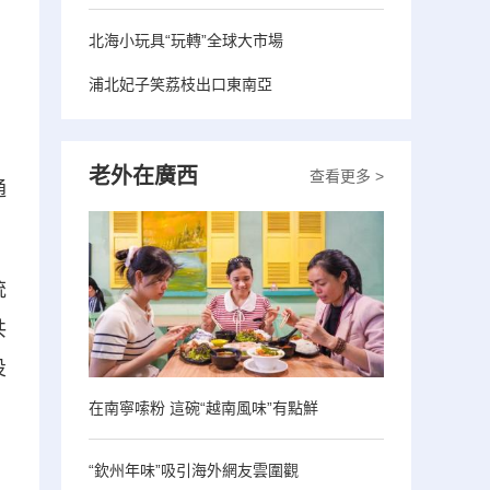
北海小玩具“玩轉”全球大市場
浦北妃子笑荔枝出口東南亞
、
老外在廣西
查看更多 >
通
統
共
投
在南寧嗦粉 這碗“越南風味”有點鮮
“欽州年味”吸引海外網友雲圍觀