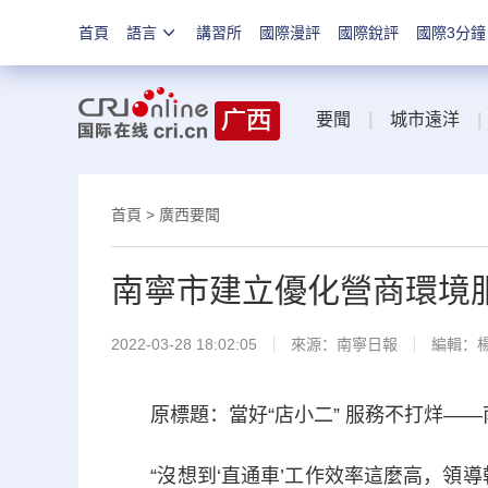
首頁
語言
講習所
國際漫評
國際銳評
國際3分鐘
要聞
|
城市遠洋
|
首頁
>
廣西要聞
南寧市建立優化營商環境服
2022-03-28 18:02:05
來源：
南寧日報
編輯：
原標題：當好“店小二” 服務不打烊——
“沒想到‘直通車’工作效率這麼高，領導