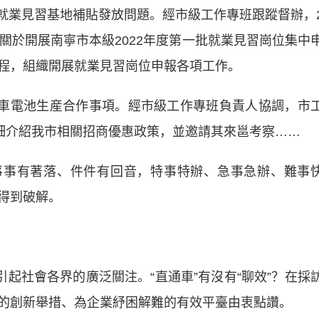
業見習基地補貼發放問題。經市級工作專班跟蹤督辦，
關於開展南寧市本級2022年度第一批就業見習崗位集中
程，組織開展就業見習崗位申報各項工作。
車電池生産合作事項。經市級工作專班負責人協調，市
詳細介紹我市相關招商優惠政策，並邀請其來邕考察……
事有著落、件件有回音，特事特辦、急事急辦、難事
得到破解。
起社會各界的廣泛關注。“直通車”有沒有“聊效”？在採
的創新舉措、為企業紓困解難的有效平臺由衷點讚。