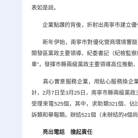
表如是説。
企業點讚的背後，折射出南寧市建立優化
新年伊始，南寧市對優化營商環境響鼓重
開發區黨政主要領導、紀委書記（紀檢監察
車”，發揮市縣兩級黨政主要領導高位推動
真心實意服務企業，用貼心服務換企業順利
計，2月7日至3月25日，南寧市縣兩級黨
受理來電525個，其中，求助類321個、佔比
訴類和舉報類。辦結521個（未辦結的4個尚
亮出電話 擔起責任