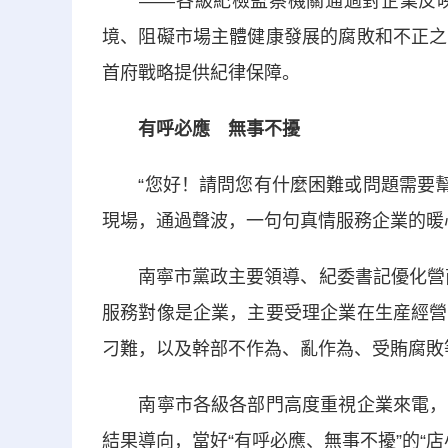
——各級紀檢監察機關通過對企業反映
境、阻礙市場主體健康發展的腐敗和不正之
首府戰略提供紀律保障。
有呼必應 無事不擾
“您好！請問您有什麼困難或問題需要幫助
現場，通過聲波，一句句真情服務企業的暖
南寧市黨政主要領導、紀委書記優化營商環
服務對像是企業，主要受理企業在生産經營
刁難，以及幹部不作為、亂作為、受賄腐敗
南寧市各級各部門高度重視企業來電，認
結果導向，當好“有呼必應、無事不擾”的“店