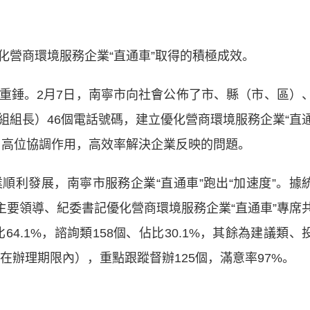
營商環境服務企業“直通車”取得的積極成效。
錘。2月7日，南寧市向社會公佈了市、縣（市、區）
組組長）46個電話號碼，建立優化營商環境服務企業“直
、高位協調作用，高效率解決企業反映的問題。
發展，南寧市服務企業“直通車”跑出“加速度”。據
政主要領導、紀委書記優化營商環境服務企業“直通車”專席
64.1%，諮詢類158個、佔比30.1%，其餘為建議類、
在辦理期限內），重點跟蹤督辦125個，滿意率97%。