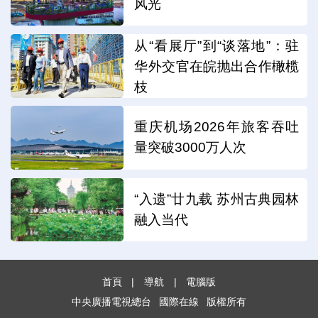
风光
从“看展厅”到“谈落地”：驻
华外交官在皖抛出合作橄榄
枝
重庆机场2026年旅客吞吐
量突破3000万人次
“入遗”廿九载 苏州古典园林
融入当代
首頁
|
導航
|
電腦版
中央廣播電視總台
國際在線
版權所有