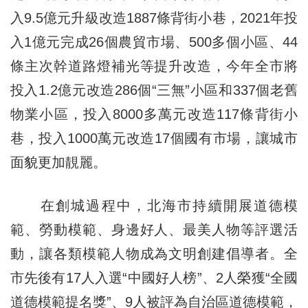
入9.5億元升級改造1887條背街小巷，2021年投
入1億元完成26個農貿市場、500多個小區、44
條主次幹道路燈補光等提升改造，今年全市將
投入1.2億元改造286個“三無”小區和337個老舊
物業小區，投入8000多萬元改造117條背街小
巷，投入1000萬元改造17個國有市場，讓城市
面貌更加靚麗。
在創城過程中，北海市持續開展道德模
範、勞動模範、身邊好人、最美人物等評選活
動，讓各類模範人物成為文明創建倡導者。全
市先後有17人入選“中國好人榜”、2人榮獲“全國
道德模範提名獎”、9人被評為自治區道德模範，