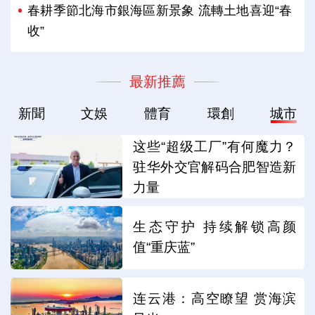
春耕季節北海市銀海區新景象 流轉土地喜迎“春
收”
最新推薦
新聞
文娛
體育
環創
城市
这些“超级工厂”有何魔力？
驻华外交官解码合肥智造新
力量
生态守护 持续解锁高颜
值“重庆蓝”
连云港：高空瞭望 赏海滨