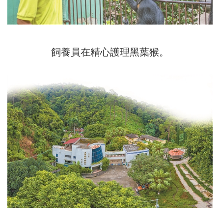
飼養員在精心護理黑葉猴。