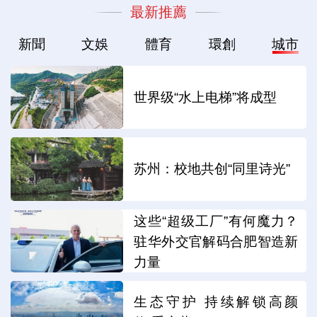
最新推薦
新聞
文娛
體育
環創
城市
世界级“水上电梯”将成型
苏州：校地共创“同里诗光”
这些“超级工厂”有何魔力？
驻华外交官解码合肥智造新
力量
生态守护 持续解锁高颜