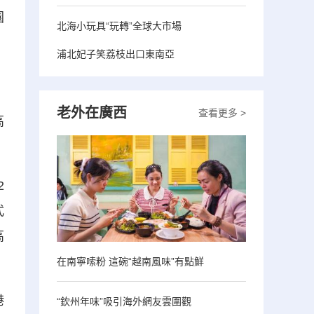
園
北海小玩具“玩轉”全球大市場
浦北妃子笑荔枝出口東南亞
老外在廣西
查看更多 >
高
2
式
高
在南寧嗦粉 這碗“越南風味”有點鮮
港
“欽州年味”吸引海外網友雲圍觀