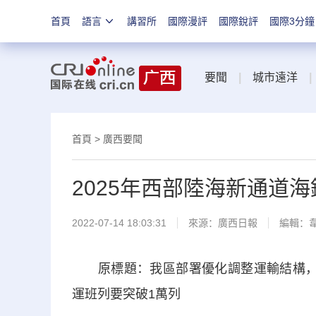
首頁
語言
講習所
國際漫評
國際銳評
國際3分鐘
要聞
|
城市遠洋
|
首頁
>
廣西要聞
2025年西部陸海新通道
2022-07-14 18:03:31
來源：
廣西日報
編輯：
原標題：我區部署優化調整運輸結構，推進
運班列要突破1萬列