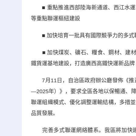
■ 重點推進西部陸海新通道、西江水運
等重點聯運樞紐建設
■ 加快培育一批具有國際競爭力的多式
■ 加快煤炭、礦石、糧食、鋼材、建材等
鐵貨運基地建設，打造廣西高鐵快運新品牌
7月11日，自治區政府辦公廳發佈《推進
—2025年）》，要求全區各地以保暢通
聯運組織模式、優化調整運輸結構，多措並
品質發展。
完善多式聯運網絡體系。我區將加快建