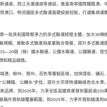
新通道、西江水運通道等建設，推進南寧國際鐵路港、
齊港口、物流園區多式聯運基礎設施短板，打通集疏運
一批具有國際競爭力的多式聯運經營主體，加大35噸
運輸規模。推動多式聯運與産業融合發展，提升多式聯運
造15—20個（條）鐵水聯運、公鐵水聯運、公鐵聯運、陸
牌和精品線路。
港、柳州、賀州、百色等重點區域，加快煤炭、礦石
“公轉鐵、公轉水”步伐，提升大宗貨物運輸綠色化水準
品牌，到2025年，力爭全區高鐵貨運發到量超過150
箱外貿航線覆蓋範圍，到2025年，力爭外貿航線達到6