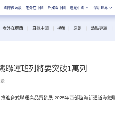
國際微訪談
老外在中國
外媒看中國
遇見中國
深耕世界
老外在廣西
|
直觀中國
|
視頻
|
原創
|
熱點專題
|
海鐵聯運班列將要突破1萬列
韋歡
多式聯運高品質發展 2025年西部陸海新通道海鐵