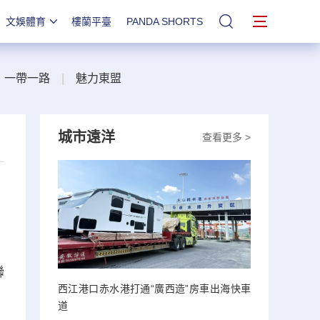
文娛體育
樓蘭平臺
PANDA SHORTS
站內搜索
一帶一路
|
魅力東盟
城市遠洋
查看更多 >
聯
西江港口赤水港打通“廣西造”房車出海快車
道