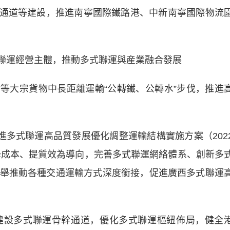
通道等建設，推進南寧國際鐵路港、中新南寧國際物流
聯運經營主體，推動多式聯運與産業融合發展
大宗貨物中長距離運輸“公轉鐵、公轉水”步伐，推進
多式聯運高品質發展優化調整運輸結構實施方案（202
、降成本、提質效為導向，完善多式聯運網絡體系、創新多
舉推動各種交通運輸方式深度銜接，促進廣西多式聯運
設多式聯運骨幹通道，優化多式聯運樞紐佈局，健全