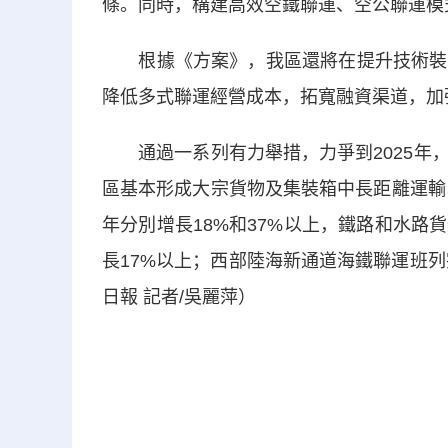
條。同時，構建高效空鐵聯運、空公聯運模
根據《方案》，我區還將在提升技術裝備
降低多式聯運經營成本，拓寬融資渠道，加
通過一系列有力舉措，力爭到2025年，
區基本形成大宗貨物及集裝箱中長距離運輸
年分別增長18%和37%以上，鐵路和水路
長17%以上；西部陸海新通道海鐵聯運班列
日報 記者/吳麗萍）