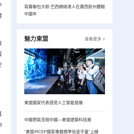
中
寫春聯包大粽 巴西網絡達人在廣西欽州體驗
中國年
體
魅力東盟
查看更多 >
敞
服
空
、
東盟國家代表感受人工智能發展
。
萬
中國燃氣亮相中國—東盟建築科技展
8
“東盟/RCEP國家專題標準信息平臺”上線