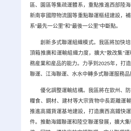
區、園區等集疏運體系，重點推進西部陸海
新南寧國際物流園等重點聯運樞紐建設，補
系“最先一公里”和“最後一公里”中斷點。
創新多式聯運組織模式。我區將加快培育
頂箱推廣和運輸組織力度，擴大“散改集”
務産業和産品的能力。力爭到2025年，打
聯運、江海聯運、水水中轉多式聯運服務品
優化調整運輸結構。我區將在欽州、防城
糧食、鋼材、建材等大宗貨物中長距離運輸
推進高鐵貨運基地建設，打造廣西高鐵快運新
件。推動海鐵聯運和陸空聯運發展，擴大集裝