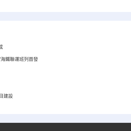
成
”海鐵聯運班列首發
目建設