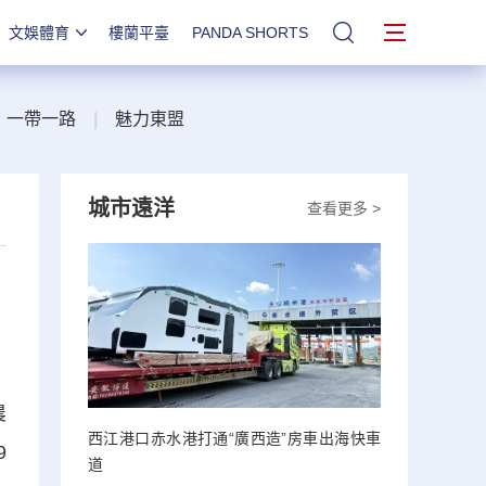
文娛體育
樓蘭平臺
PANDA SHORTS
站內搜索
一帶一路
|
魅力東盟
城市遠洋
查看更多 >
農
西江港口赤水港打通“廣西造”房車出海快車
9
道