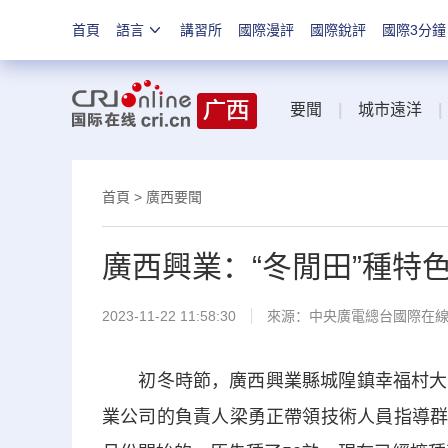
首頁
語言
講習所
國際漫評
國際銳評
國際3分鐘
要聞
|
城市遠洋
|
首頁
>
廣西要聞
廣西興業：“冬閒田”種特
2023-11-22 11:58:30
來源：中央廣電總台國際在
初冬時節，廣西興業縣城隍鎮幸福村大肉
業公司的負責人梁勇正帶領技術人員指導群