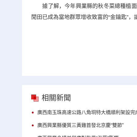
據了解，今年興業縣的秋冬菜總種植面積為1
閒田已成為當地群眾增收致富的“金鑰匙”，
相關新聞
廣西南玉珠高速公路八角垌特大橋順利架設完
廣西興業縣優質三黃雞首發北京慶“雙節”