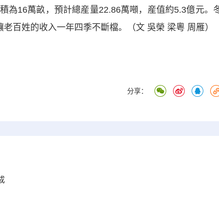
6萬畝，預計總産量22.86萬噸，産值約5.3億元。
讓老百姓的收入一年四季不斷檔。（文 吳榮 梁粵 周雁）
分享：
成