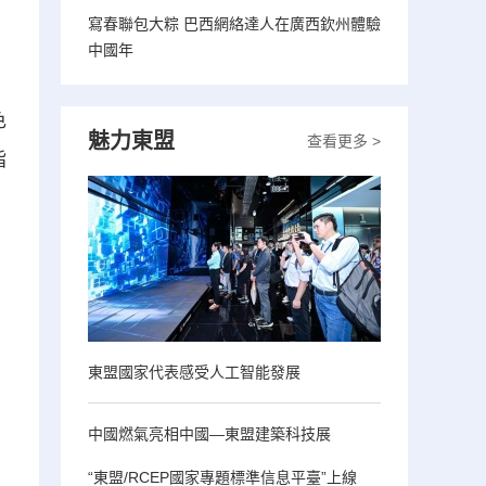
寫春聯包大粽 巴西網絡達人在廣西欽州體驗
中國年
色
魅力東盟
查看更多 >
指
東盟國家代表感受人工智能發展
中國燃氣亮相中國—東盟建築科技展
“東盟/RCEP國家專題標準信息平臺”上線