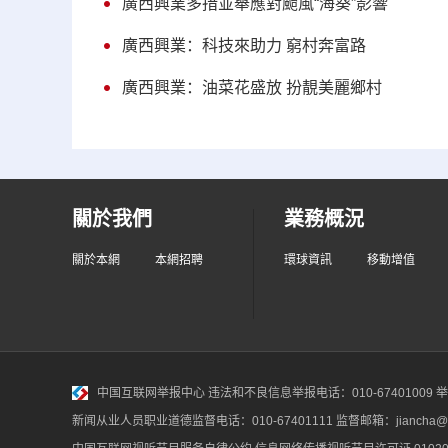
廣西興業多措並舉應對颱風“海葵”影響
廣西興業：科技來助力 窮村奔富路
廣西興業：油菜花盛放 扮靚美麗鄉村
關於我們
業務概況
關於本網
本網招聘
環球資訊
移動增值
中国互联网举报中心
违法和不良信息举报电话：010-67401009 举报邮
新闻从业人员职业道德监督电话：010-67401111 监督邮箱：jiancha@c