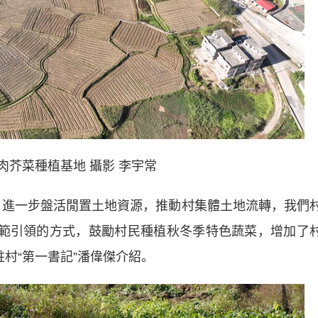
菜種植基地 攝影 李宇常
進一步盤活閒置土地資源，推動村集體土地流轉，我們
過示範引領的方式，鼓勵村民種植秋冬季特色蔬菜，增加了
駐村“第一書記”潘偉傑介紹。