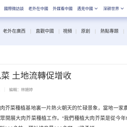
國際微訪談
老外在中國
外媒看中國
遇見中國
深耕世界
老外在廣西
|
直觀中國
|
視頻
|
原創
|
熱點專題
|
色菜 土地流轉促增收
線
編輯：林姍婷
芥菜種植基地裏一片熱火朝天的忙碌景象，當地一家
眾開展大肉芥菜種植工作。“我們種植大肉芥菜是從今年