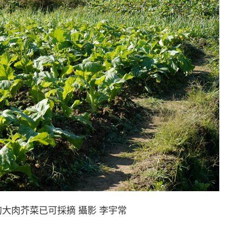
肉芥菜已可採摘 攝影 李宇常