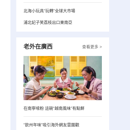
北海小玩具“玩轉”全球大市場
浦北妃子笑荔枝出口東南亞
老外在廣西
查看更多 >
在南寧嗦粉 這碗“越南風味”有點鮮
“欽州年味”吸引海外網友雲圍觀