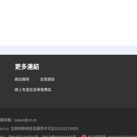
更多連結
網站聲明
友情連結
網上有害信息舉報專區
箱：jubao@cri.cn
ri.cn 互联网新闻信息服务许可证10120170005