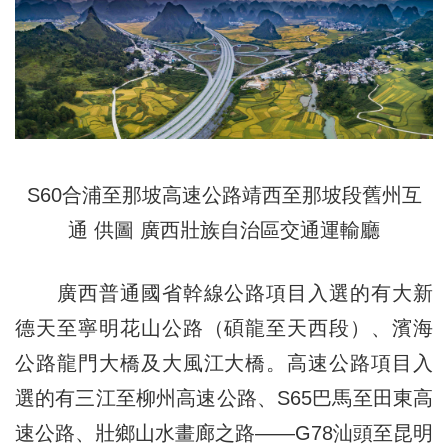
S60合浦至那坡高速公路靖西至那坡段舊州互
通 供圖 廣西壯族自治區交通運輸廳
廣西普通國省幹線公路項目入選的有大新
德天至寧明花山公路（碩龍至天西段）、濱海
公路龍門大橋及大風江大橋。高速公路項目入
選的有三江至柳州高速公路、S65巴馬至田東高
速公路、壯鄉山水畫廊之路——G78汕頭至昆明