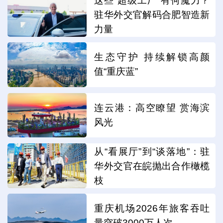
这些“超级工厂”有何魔力？
驻华外交官解码合肥智造新
力量
生态守护 持续解锁高颜
值“重庆蓝”
连云港：高空瞭望 赏海滨
风光
从“看展厅”到“谈落地”：驻
华外交官在皖抛出合作橄榄
枝
重庆机场2026年旅客吞吐
量突破3000万人次