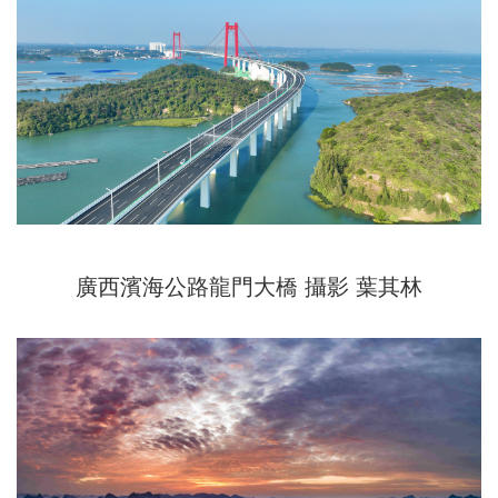
廣西濱海公路龍門大橋 攝影 葉其林