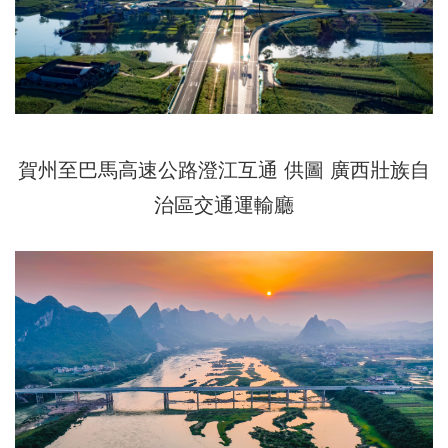
賀州至巴馬高速公路澄江互通 供圖 廣西壯族自
治區交通運輸廳