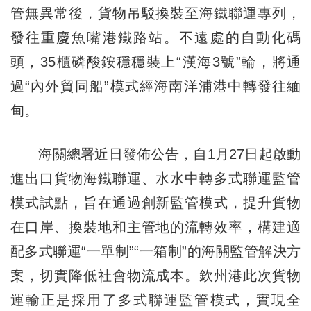
管無異常後，貨物吊駁換裝至海鐵聯運專列，
發往重慶魚嘴港鐵路站。不遠處的自動化碼
頭，35櫃磷酸銨穩穩裝上“漢海3號”輪，將通
過“內外貿同船”模式經海南洋浦港中轉發往緬
甸。
海關總署近日發佈公告，自1月27日起啟動
進出口貨物海鐵聯運、水水中轉多式聯運監管
模式試點，旨在通過創新監管模式，提升貨物
在口岸、換裝地和主管地的流轉效率，構建適
配多式聯運“一單制”“一箱制”的海關監管解決方
案，切實降低社會物流成本。欽州港此次貨物
運輸正是採用了多式聯運監管模式，實現全