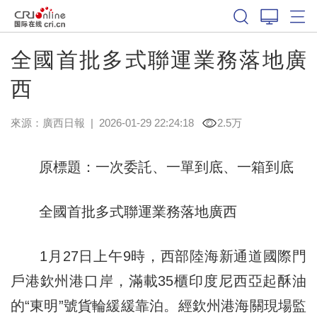
全國首批多式聯運業務落地廣
西
來源：
廣西日報
|
2026-01-29 22:24:18
2.5万
原標題：一次委託、一單到底、一箱到底
全國首批多式聯運業務落地廣西
1月27日上午9時，西部陸海新通道國際門
戶港欽州港口岸，滿載35櫃印度尼西亞起酥油
的“東明”號貨輪緩緩靠泊。經欽州港海關現場監