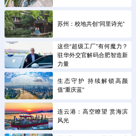
苏州：校地共创“同里诗光”
这些“超级工厂”有何魔力？
驻华外交官解码合肥智造新
力量
生态守护 持续解锁高颜
值“重庆蓝”
连云港：高空瞭望 赏海滨
风光