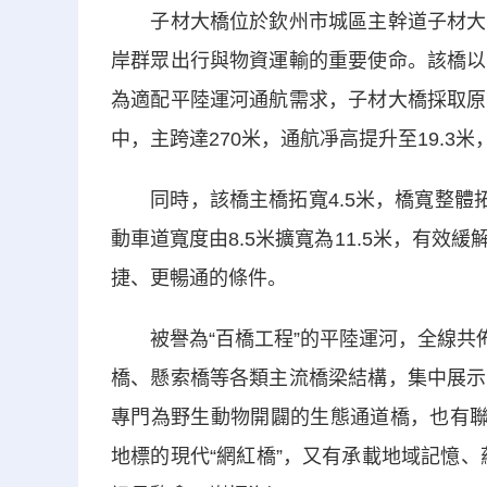
子材大橋位於欽州市城區主幹道子材大街
岸群眾出行與物資運輸的重要使命。該橋以
為適配平陸運河通航需求，子材大橋採取原
中，主跨達270米，通航凈高提升至19.3米
同時，該橋主橋拓寬4.5米，橋寬整體拓
動車道寬度由8.5米擴寬為11.5米，有
捷、更暢通的條件。
被譽為“百橋工程”的平陸運河，全線共佈
橋、懸索橋等各類主流橋梁結構，集中展示
專門為野生動物開闢的生態通道橋，也有聯
地標的現代“網紅橋”，又有承載地域記憶、