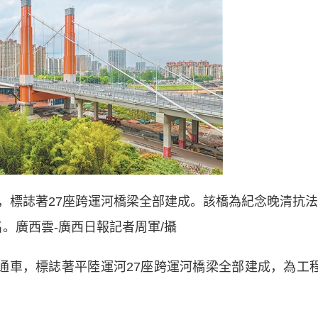
車，標誌著27座跨運河橋梁全部建成。該橋為紀念晚清抗法
。廣西雲-廣西日報記者周軍/攝
車，標誌著平陸運河27座跨運河橋梁全部建成，為工