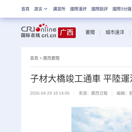
首頁
語言
講習所
國際漫評
國際銳評
國際3分鐘
要聞
|
城市遠洋
|
首頁
>
廣西要聞
子材大橋竣工通車 平陸運
2026-04-29 18:14:05
來源：
廣西日報
編輯：