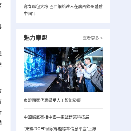
兩
寫春聯包大粽 巴西網絡達人在廣西欽州體驗
中國年
。
其
魅力東盟
查看更多 >
機
便
拉
東盟國家代表感受人工智能發展
有
新
中國燃氣亮相中國—東盟建築科技展
通
“東盟/RCEP國家專題標準信息平臺”上線