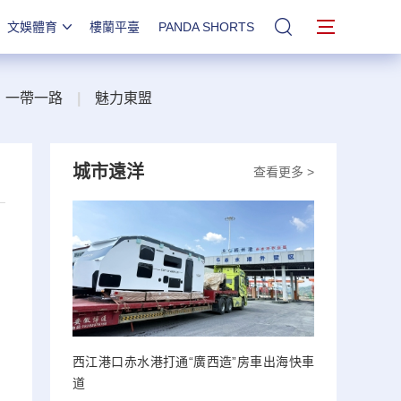
文娛體育
樓蘭平臺
PANDA SHORTS
站內搜索
一帶一路
|
魅力東盟
城市遠洋
查看更多 >
西江港口赤水港打通“廣西造”房車出海快車
道