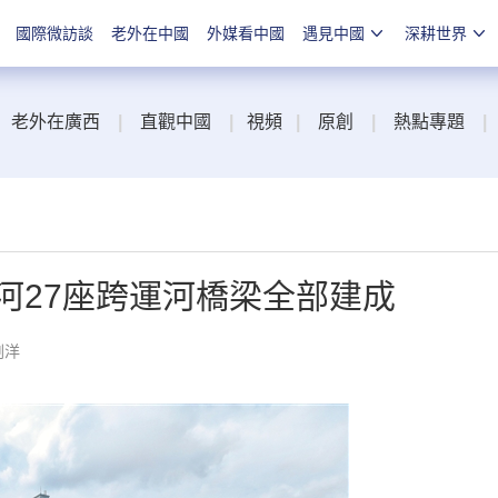
國際微訪談
老外在中國
外媒看中國
遇見中國
深耕世界
老外在廣西
|
直觀中國
|
視頻
|
原創
|
熱點專題
|
河27座跨運河橋梁全部建成
劉洋