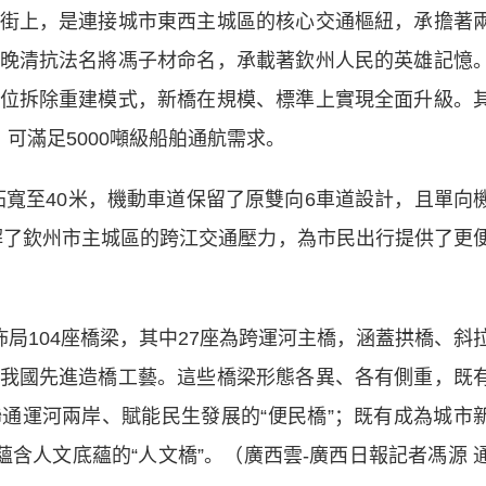
上，是連接城市東西主城區的核心交通樞紐，承擔著
晚清抗法名將馮子材命名，承載著欽州人民的英雄記憶
位拆除重建模式，新橋在規模、標準上實現全面升級。
，可滿足5000噸級船舶通航需求。
寬至40米，機動車道保留了原雙向6車道設計，且單向
效緩解了欽州市主城區的跨江交通壓力，為市民出行提供了更
局104座橋梁，其中27座為跨運河主橋，涵蓋拱橋、斜
我國先進造橋工藝。這些橋梁形態各異、各有側重，既
通運河兩岸、賦能民生發展的“便民橋”；既有成為城市
蘊含人文底蘊的“人文橋”。（廣西雲-廣西日報記者馮源 