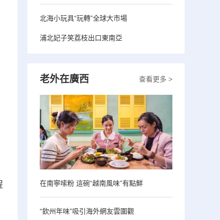
北海小玩具“玩轉”全球大市場
浦北妃子笑荔枝出口東南亞
老外在廣西
查看更多 >
在南寧嗦粉 這碗“越南風味”有點鮮
程
“欽州年味”吸引海外網友雲圍觀