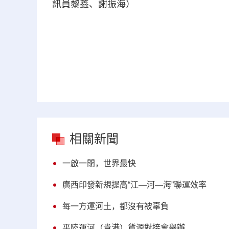
訊員黎鑫、謝振海）
相關新聞
一啟一閉，世界最快
廣西印發新規提高“江—河—海”聯運效率
每一方運河土，都沒有被辜負
平陸運河（貴港）貨源對接會舉辦